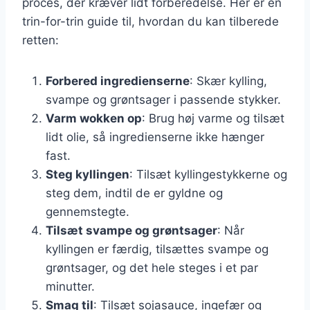
proces, der kræver lidt forberedelse. Her er en
trin-for-trin guide til, hvordan du kan tilberede
retten:
Forbered ingredienserne
: Skær kylling,
svampe og grøntsager i passende stykker.
Varm wokken op
: Brug høj varme og tilsæt
lidt olie, så ingredienserne ikke hænger
fast.
Steg kyllingen
: Tilsæt kyllingestykkerne og
steg dem, indtil de er gyldne og
gennemstegte.
Tilsæt svampe og grøntsager
: Når
kyllingen er færdig, tilsættes svampe og
grøntsager, og det hele steges i et par
minutter.
Smag til
: Tilsæt sojasauce, ingefær og