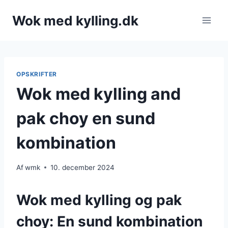
Fortsæt
Wok med kylling.dk
til
indhold
OPSKRIFTER
Wok med kylling and
pak choy en sund
kombination
Af
wmk
10. december 2024
Wok med kylling og pak
choy: En sund kombination