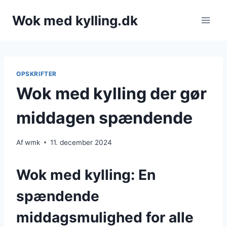
Fortsæt
Wok med kylling.dk
til
indhold
OPSKRIFTER
Wok med kylling der gør
middagen spændende
Af
wmk
11. december 2024
Wok med kylling: En
spændende
middagsmulighed for alle