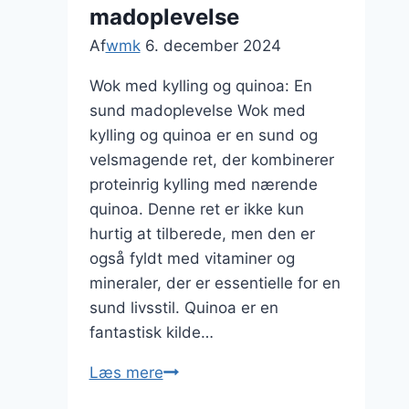
madoplevelse
Af
wmk
6. december 2024
Wok med kylling og quinoa: En
sund madoplevelse Wok med
kylling og quinoa er en sund og
velsmagende ret, der kombinerer
proteinrig kylling med nærende
quinoa. Denne ret er ikke kun
hurtig at tilberede, men den er
også fyldt med vitaminer og
mineraler, der er essentielle for en
sund livsstil. Quinoa er en
fantastisk kilde…
Wok
Læs mere
med