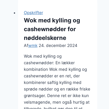
kylling
og
Opskrifter
quinoa
Wok med kylling og
sund
cashewnødder for
madoplevelse
nøddeelskerne
Af
wmk
24. december 2024
Wok med kylling og
cashewnødder: En lækker
kombination Wok med kylling og
cashewnødder er en ret, der
kombinerer saftig kylling med
sprøde nødder og en række friske
grøntsager. Denne ret er ikke kun
velsmagende, men også hurtig at
tilberede, hvilket gør den til et