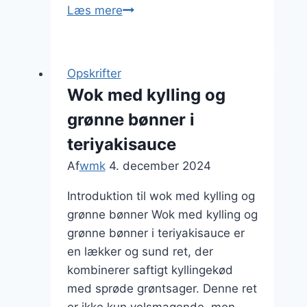
Wok
Læs mere
med
kylling
i
Opskrifter
sød
Wok med kylling og
sojasauce
grønne bønner i
teriyakisauce
Af
wmk
4. december 2024
Introduktion til wok med kylling og
grønne bønner Wok med kylling og
grønne bønner i teriyakisauce er
en lækker og sund ret, der
kombinerer saftigt kyllingekød
med sprøde grøntsager. Denne ret
er ikke kun velsmagende, men