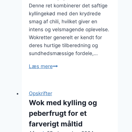
Denne ret kombinerer det saftige
kyllingekød med den krydrede
smag af chili, hvilket giver en
intens og velsmagende oplevelse.
Wokretter generelt er kendt for
deres hurtige tilberedning og
sundhedsmæssige fordele,…
Wok
Læs mere
med
kylling
og
Opskrifter
chili
Wok med kylling og
for
peberfrugt for et
varme
fans
farverigt måltid