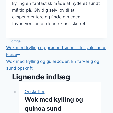
kylling en fantastisk måde at nyde et sundt
måltid på. Giv dig selv lov til at
eksperimentere og finde din egen
favoritversion af denne klassiske ret.
Indlægsnavigation
Forrige
Wok med kylling og grønne bønner i teriyakisauce
Næste
Wok med kylling og gulerødder: En farverig og
sund opskrift
Lignende indlæg
Opskrifter
Wok med kylling og
quinoa sund