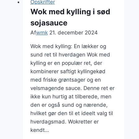
Opskrifter
peberfrugt
Wok med kylling i sød
for
sojasauce
et
farverigt
Af
wmk
21. december 2024
måltid
Wok med kylling: En lækker og
sund ret til hverdagen Wok med
kylling er en populær ret, der
kombinerer saftigt kyllingekød
med friske grøntsager og en
velsmagende sauce. Denne ret er
ikke kun hurtig at tilberede, men
den er også sund og nærende,
hvilket gør den til et ideelt valg til
hverdagsmad. Wokretter er
kendt…