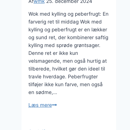
Af
wmk
25. december 2024
Wok med kylling og peberfrugt: En
farverig ret til middag Wok med
kylling og peberfrugt er en lækker
og sund ret, der kombinerer saftig
kylling med sprøde grøntsager.
Denne ret er ikke kun
velsmagende, men også hurtig at
tilberede, hvilket gør den ideel til
travle hverdage. Peberfrugter
tilføjer ikke kun farve, men også
en sødme,…
Wok
Læs mere
med
kylling
og