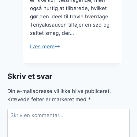
også hurtig at tilberede, hvilket
gør den ideel til travle hverdage.
Teriyakisaucen tilføjer en sød og
saltet smag, der…
Wok
Læs mere
med
kylling
og
Skriv et svar
grønne
bønner
Din e-mailadresse vil ikke blive publiceret.
i
Krævede felter er markeret med
*
teriyakisauce