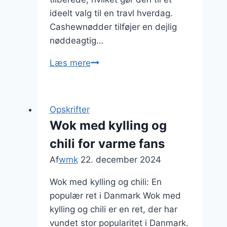
ideelt valg til en travl hverdag.
Cashewnødder tilføjer en dejlig
nøddeagtig…
Wok
Læs mere
med
kylling
og
Opskrifter
cashewnødder
Wok med kylling og
for
chili for varme fans
nøddeelskerne
Af
wmk
22. december 2024
Wok med kylling og chili: En
populær ret i Danmark Wok med
kylling og chili er en ret, der har
vundet stor popularitet i Danmark.