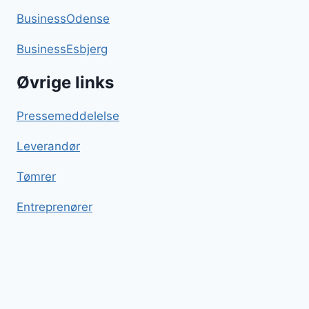
BusinessOdense
BusinessEsbjerg
Øvrige links
Pressemeddelelse
Leverandør
Tømrer
Entreprenører
Wok med kylling
Blog
Sitemap