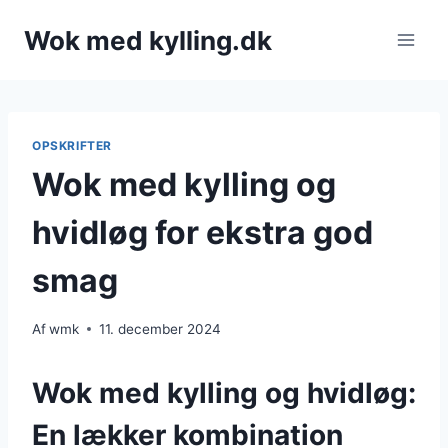
Fortsæt
Wok med kylling.dk
til
indhold
OPSKRIFTER
Wok med kylling og
hvidløg for ekstra god
smag
Af
wmk
11. december 2024
Wok med kylling og hvidløg:
En lækker kombination