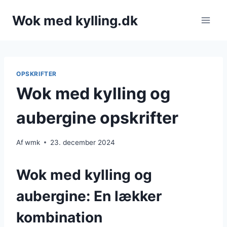
Fortsæt
Wok med kylling.dk
til
indhold
OPSKRIFTER
Wok med kylling og
aubergine opskrifter
Af
wmk
23. december 2024
Wok med kylling og
aubergine: En lækker
kombination