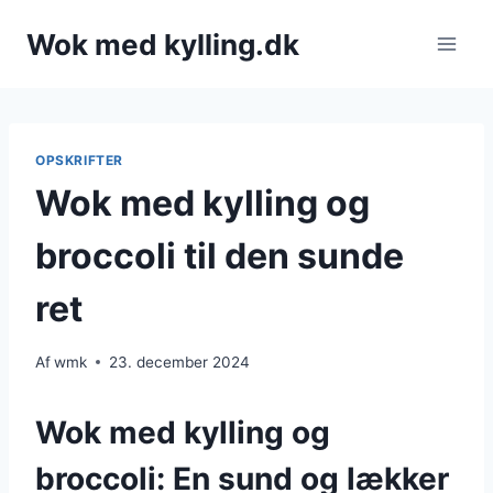
Fortsæt
Wok med kylling.dk
til
indhold
OPSKRIFTER
Wok med kylling og
broccoli til den sunde
ret
Af
wmk
23. december 2024
Wok med kylling og
broccoli: En sund og lækker