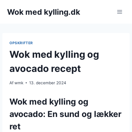
Fortsæt
Wok med kylling.dk
til
indhold
OPSKRIFTER
Wok med kylling og
avocado recept
Af
wmk
13. december 2024
Wok med kylling og
avocado: En sund og lækker
ret