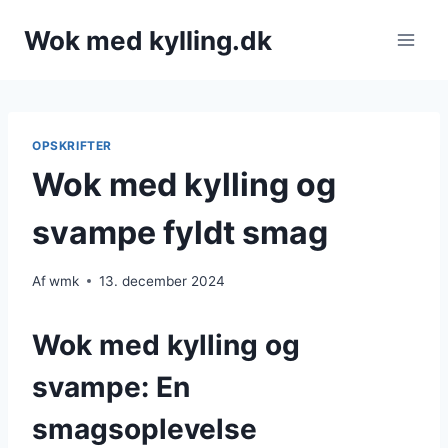
Fortsæt
Wok med kylling.dk
til
indhold
OPSKRIFTER
Wok med kylling og
svampe fyldt smag
Af
wmk
13. december 2024
Wok med kylling og
svampe: En
smagsoplevelse