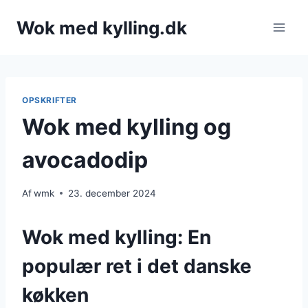
Fortsæt
Wok med kylling.dk
til
indhold
OPSKRIFTER
Wok med kylling og
avocadodip
Af
wmk
23. december 2024
Wok med kylling: En
populær ret i det danske
køkken