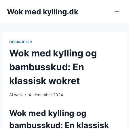
Fortsæt
Wok med kylling.dk
til
indhold
OPSKRIFTER
Wok med kylling og
bambusskud: En
klassisk wokret
Af
wmk
4. december 2024
Wok med kylling og
bambusskud: En klassisk