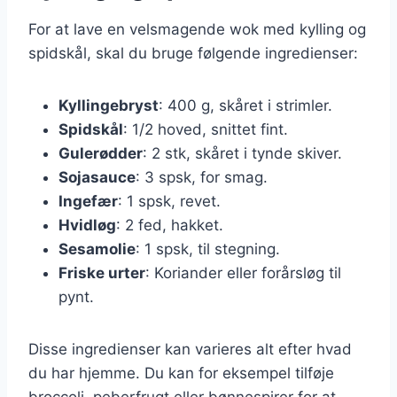
For at lave en velsmagende wok med kylling og
spidskål, skal du bruge følgende ingredienser:
Kyllingebryst
: 400 g, skåret i strimler.
Spidskål
: 1/2 hoved, snittet fint.
Gulerødder
: 2 stk, skåret i tynde skiver.
Sojasauce
: 3 spsk, for smag.
Ingefær
: 1 spsk, revet.
Hvidløg
: 2 fed, hakket.
Sesamolie
: 1 spsk, til stegning.
Friske urter
: Koriander eller forårsløg til
pynt.
Disse ingredienser kan varieres alt efter hvad
du har hjemme. Du kan for eksempel tilføje
broccoli, peberfrugt eller bønnespirer for at