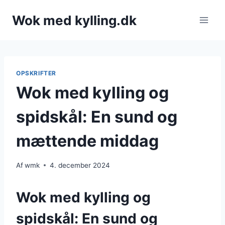
Fortsæt
Wok med kylling.dk
til
indhold
OPSKRIFTER
Wok med kylling og
spidskål: En sund og
mættende middag
Af
wmk
4. december 2024
Wok med kylling og
spidskål: En sund og