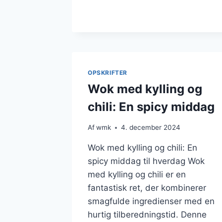
KYLLING
OG
SELLERI
I
WOKRETTER
OPSKRIFTER
Wok med kylling og
chili: En spicy middag
Af
wmk
4. december 2024
Wok med kylling og chili: En
spicy middag til hverdag Wok
med kylling og chili er en
fantastisk ret, der kombinerer
smagfulde ingredienser med en
hurtig tilberedningstid. Denne