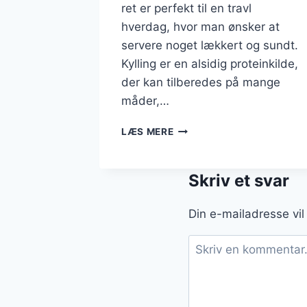
ret er perfekt til en travl
hverdag, hvor man ønsker at
servere noget lækkert og sundt.
Kylling er en alsidig proteinkilde,
der kan tilberedes på mange
måder,…
WOK
LÆS MERE
MED
KYLLING
OG
Skriv et svar
CHILI:
EN
Din e-mailadresse vil 
SPICY
MIDDAG