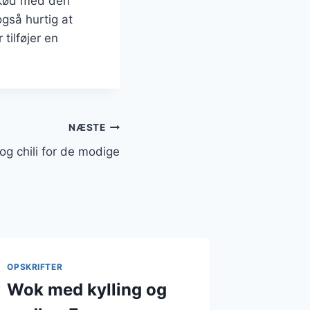
gekød med den
gså hurtig at
 tilføjer en
NÆSTE
og chili for de modige
OPSKRIFTER
Wok med kylling og