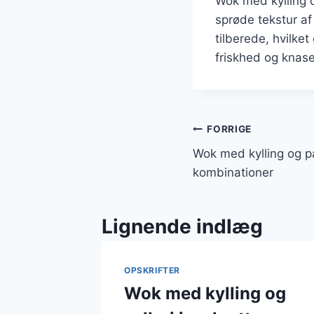
Wok med kylling o
sprøde tekstur af
tilberede, hvilket
friskhed og knas
Indlægsnavi
FORRIGE
Wok med kylling og p
kombinationer
Lignende indlæg
OPSKRIFTER
Wok med kylling og