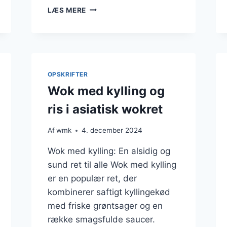
WOK
LÆS MERE
MED
KYLLING
OG
RISNUDLER
TIL
HURTIG
OPSKRIFTER
MADLAVNING
Wok med kylling og
ris i asiatisk wokret
Af
wmk
4. december 2024
Wok med kylling: En alsidig og
sund ret til alle Wok med kylling
er en populær ret, der
kombinerer saftigt kyllingekød
med friske grøntsager og en
række smagsfulde saucer.