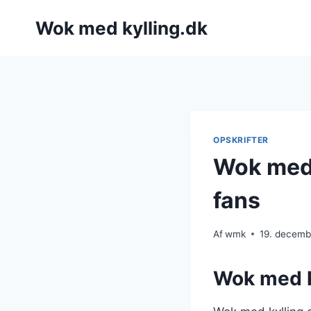
Fortsæt
Wok med kylling.dk
til
indhold
OPSKRIFTER
Wok med 
fans
Af
wmk
19. decemb
Wok med k