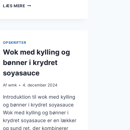
WOK
LÆS MERE
MED
KYLLING
OG
NUDLER:
EN
VELSMAGENDE
OPSKRIFTER
WOKRET
Wok med kylling og
bønner i krydret
soyasauce
Af
wmk
4. december 2024
Introduktion til wok med kylling
og bønner i krydret soyasauce
Wok med kylling og bønner i
krydret soyasauce er en lækker
og sund ret, der kombinerer