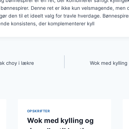
g bønnespirer er en ret, der kombinerer saftigt kyllin
 bønnespirer. Denne ret er ikke kun velsmagende, men o
 gør den til et ideelt valg for travle hverdage. Bønnespirer
ende konsistens, der komplementerer kyll
gation
ak choy i lækre
Wok med kylling 
OPSKRIFTER
Wok med kylling og