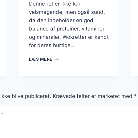
Denne ret er ikke kun
velsmagende, men også sund,
da den indeholder en god
balance af proteiner, vitaminer
og mineraler. Wokretter er kendt
for deres hurtige…
WOK
LÆS MERE
MED
KYLLING
OG
RIS
I
ikke blive publiceret.
Krævede felter er markeret med
*
ASIATISK
WOKRET