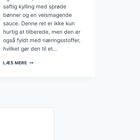
saftig kylling med sprøde
bønner og en velsmagende
sauce. Denne ret er ikke kun
hurtig at tilberede, men den er
også fyldt med næringsstoffer,
hvilket gør den til et…
WOK
LÆS MERE
MED
KYLLING
OG
BØNNER
I
KRYDRET
SOYASAUCE