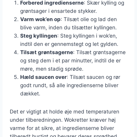
Forbered ingredienserne
: Skær kylling og
grøntsager i ensartede stykker.
Varm wok’en op
: Tilsæt olie og lad den
blive varm, inden du tilsætter kyllingen.
Steg kyllingen
: Steg kyllingen i wok’en,
indtil den er gennemstegt og let gylden.
Tilsæt grøntsagerne
: Tilsæt grøntsagerne
og steg dem i et par minutter, indtil de er
møre, men stadig sprøde.
Hæld saucen over
: Tilsæt saucen og rør
godt rundt, så alle ingredienserne bliver
dækket.
Det er vigtigt at holde øje med temperaturen
under tilberedningen. Wokretter kræver høj
varme for at sikre, at ingredienserne bliver
tilberedt hurtigt og bevarer deres sprødhed.