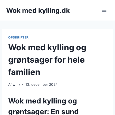
Fortsæt
Wok med kylling.dk
til
indhold
OPSKRIFTER
Wok med kylling og
grøntsager for hele
familien
Af
wmk
13. december 2024
Wok med kylling og
grøntsager: En sund