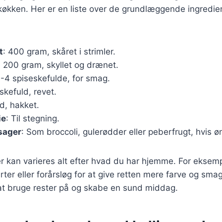
t køkken. Her er en liste over de grundlæggende ingredie
t
: 400 gram, skåret i strimler.
: 200 gram, skyllet og drænet.
3-4 spiseskefulde, for smag.
eskefuld, revet.
ed, hakket.
ie
: Til stegning.
sager
: Som broccoli, gulerødder eller peberfrugt, hvis ø
r kan varieres alt efter hvad du har hjemme. For eksempe
er eller forårsløg for at give retten mere farve og smag
at bruge rester på og skabe en sund middag.