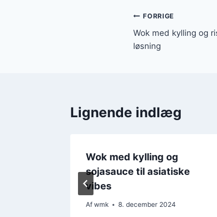
Indlægsnavi
FORRIGE
Wok med kylling og ri
løsning
Lignende indlæg
is til
Wok med kylling og
sojasauce til asiatiske
vibes
4
Af
wmk
8. december 2024