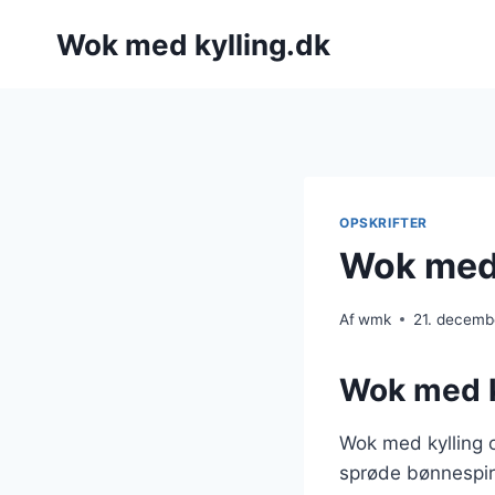
Fortsæt
Wok med kylling.dk
til
indhold
OPSKRIFTER
Wok med 
Af
wmk
21. decemb
Wok med ky
Wok med kylling o
sprøde bønnespire