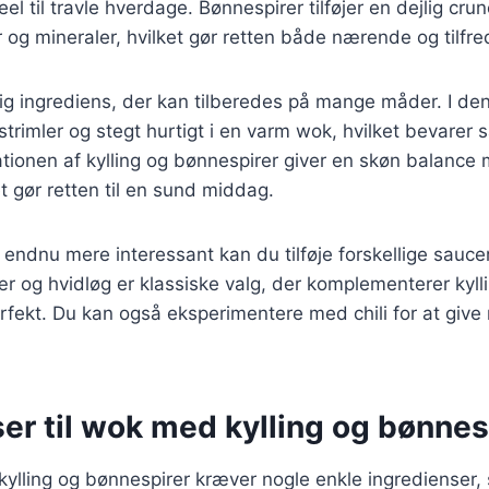
eel til travle hverdage. Bønnespirer tilføjer en dejlig cr
r og mineraler, hvilket gør retten både nærende og tilfre
idig ingrediens, der kan tilberedes på mange måder. I den
 strimler og stegt hurtigt i en varm wok, hvilket bevarer
ionen af kylling og bønnespirer giver en skøn balance 
et gør retten til en sund middag.
n endnu mere interessant kan du tilføje forskellige sauce
r og hvidløg er klassiske valg, der komplementerer kyll
fekt. Du kan også eksperimentere med chili for at give 
er til wok med kylling og bønnes
kylling og bønnespirer kræver nogle enkle ingredienser