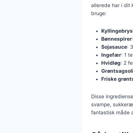
allerede har i di
bruge:
Kyllingebrys
Bønnespirer
Sojasauce
: 
Ingefær
: 1 t
Hvidløg
: 2 f
Grøntsagsol
Friske grønt
Disse ingrediense
svampe, sukkerært
fantastisk måde 