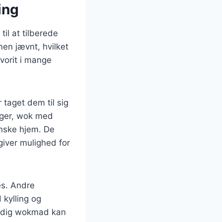
ing
il at tilberede
en jævnt, hvilket
avorit i mange
 taget dem til sig
ager, wok med
anske hjem. De
iver mulighed for
es. Andre
 kylling og
lsidig wokmad kan