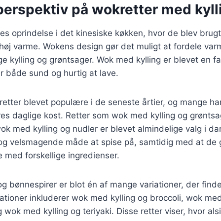
perspektiv på wokretter med kyll
es oprindelse i det kinesiske køkken, hvor de blev brugt t
høj varme. Wokens design gør det muligt at fordele varm
tege kylling og grøntsager. Wok med kylling er blevet en f
er både sund og hurtig at lave.
etter blevet populære i de seneste årtier, og mange har
res daglige kost. Retter som wok med kylling og grønts
 wok med kylling og nudler er blevet almindelige valg i d
 og velsmagende måde at spise på, samtidig med at de g
 med forskellige ingredienser.
g bønnespirer er blot én af mange variationer, der find
tioner inkluderer wok med kylling og broccoli, wok med
ok med kylling og teriyaki. Disse retter viser, hvor a