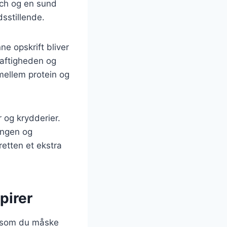
unch og en sund
dsstillende.
ne opskrift bliver
 saftigheden og
mellem protein og
r og krydderier.
ingen og
retten et ekstra
pirer
, som du måske