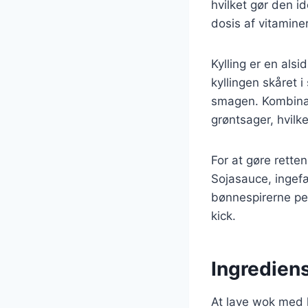
hvilket gør den id
dosis af vitamine
Kylling er en als
kyllingen skåret i
smagen. Kombinat
grøntsager, hvilk
For at gøre rette
Sojasauce, ingefæ
bønnespirerne per
kick.
Ingrediens
At lave wok med 