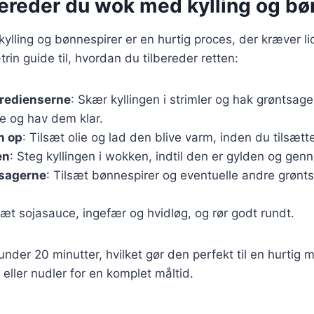
bereder du wok med kylling og bø
ylling og bønnespirer er en hurtig proces, der kræver li
-trin guide til, hvordan du tilbereder retten:
gredienserne
: Skær kyllingen i strimler og hak grøntsage
e og hav dem klar.
n op
: Tilsæt olie og lad den blive varm, inden du tilsætte
en
: Steg kyllingen i wokken, indtil den er gylden og gen
tsagerne
: Tilsæt bønnespirer og eventuelle andre grøntsa
lsæt sojasauce, ingefær og hvidløg, og rør godt rundt.
 under 20 minutter, hvilket gør den perfekt til en hurtig 
eller nudler for en komplet måltid.