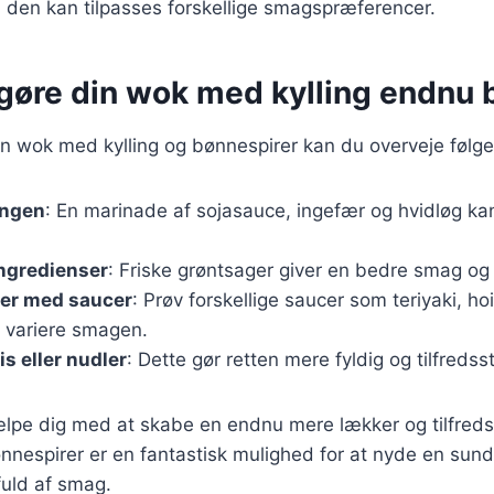
 den kan tilpasses forskellige smagspræferencer.
t gøre din wok med kylling endnu
in wok med kylling og bønnespirer kan du overveje følge
ingen
: En marinade af sojasauce, ingefær og hvidløg kan 
ingredienser
: Friske grøntsager giver en bedre smag og 
er med saucer
: Prøv forskellige saucer som teriyaki, ho
at variere smagen.
s eller nudler
: Dette gør retten mere fyldig og tilfredsst
ælpe dig med at skabe en endnu mere lækker og tilfredss
nnespirer er en fantastisk mulighed for at nyde en sun
fuld af smag.