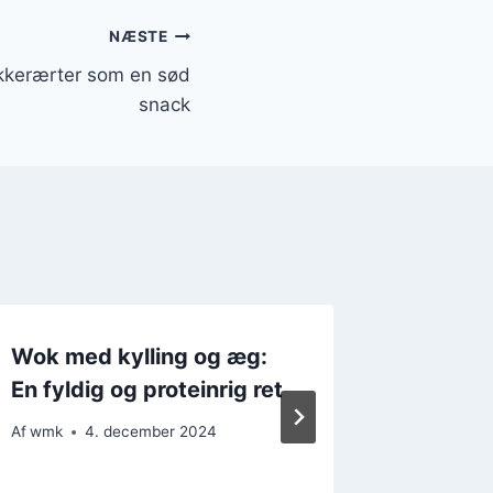
NÆSTE
kkerærter som en sød
snack
Wok med kylling og æg:
Wok me
En fyldig og proteinrig ret
teriyak
Af
wmk
4. december 2024
Af
wmk