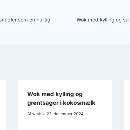
gation
snudler som en hurtig
Wok med kylling og su
Wok med kylling og
grøntsager i kokosmælk
Af
wmk
22. december 2024