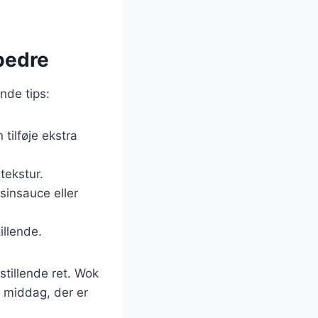
 bedre
nde tips:
tilføje ekstra
tekstur.
isinsauce eller
illende.
tillende ret. Wok
d middag, der er