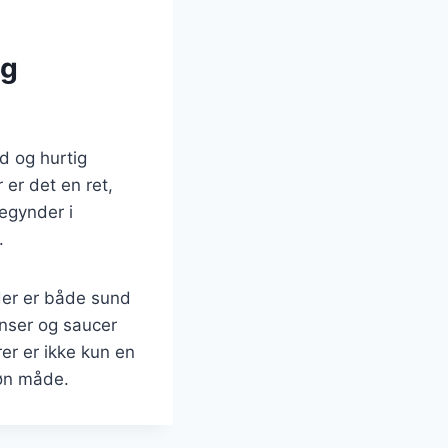
og
d og hurtig
er det en ret,
egynder i
.
 der er både sund
enser og saucer
er er ikke kun en
køn måde.