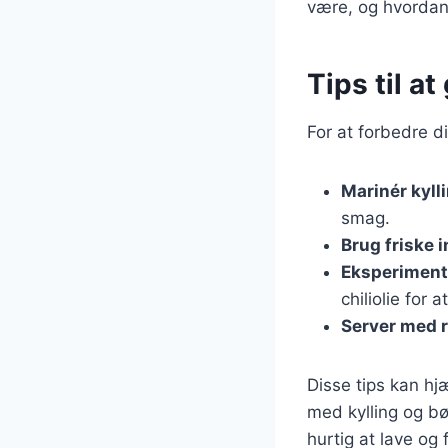
være, og hvordan
Tips til a
For at forbedre d
Marinér kyll
smag.
Brug friske 
Eksperiment
chiliolie for 
Server med ri
Disse tips kan hj
med kylling og bø
hurtig at lave og 