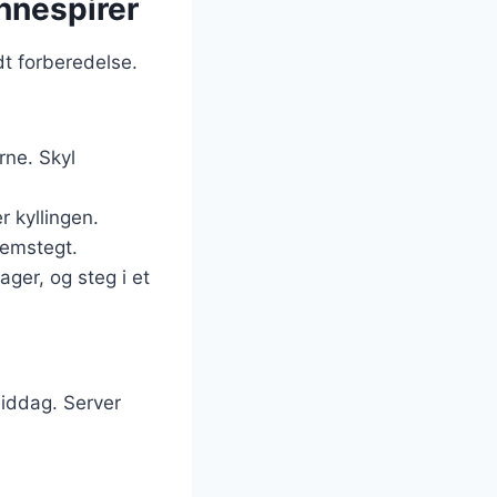
nnespirer
dt forberedelse.
rne. Skyl
r kyllingen.
nemstegt.
ger, og steg i et
middag. Server