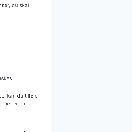
nser, du skal
nskes.
l kan du tilføje
. Det er en