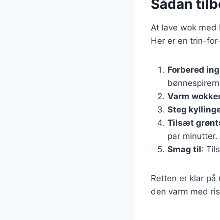
Sådan til
At lave wok med k
Her er en trin-for
Forbered in
bønnespirern
Varm wokke
Steg kylling
Tilsæt grøn
par minutter.
Smag til
: Ti
Retten er klar på
den varm med ris 