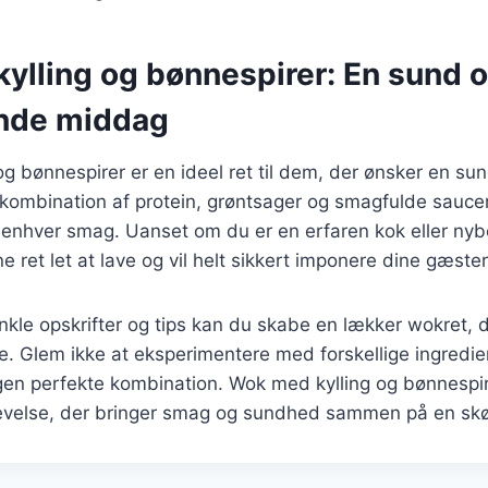
ylling og bønnespirer: En sund 
nde middag
g bønnespirer er en ideel ret til dem, der ønsker en sun
ombination af protein, grøntsager og smagfulde saucer 
 enhver smag. Uanset om du er en erfaren kok eller nyb
 ret let at lave og vil helt sikkert imponere dine gæster
nkle opskrifter og tips kan du skabe en lækker wokret,
nde. Glem ikke at eksperimentere med forskellige ingredi
egen perfekte kombination. Wok med kylling og bønnespir
plevelse, der bringer smag og sundhed sammen på en s