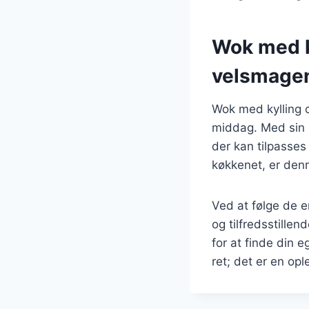
Wok med k
velsmage
Wok med kylling o
middag. Med sin k
der kan tilpasses
køkkenet, er denne
Ved at følge de e
og tilfredsstille
for at finde din 
ret; det er en o