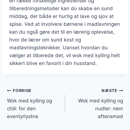
en række forskellige ingredienser og
tilberedningsmetoder kan du skabe en sund
middag, der både er hurtig at lave og sjov at
spise. Ved at involvere børnene i madlavningen
kan du også gøre det til en lærerig oplevelse,
hvor de lærer om sund kost og
madlavningsteknikker. Uanset hvordan du
vælger at tilberede det, vil wok med kylling helt
sikkert blive en favorit i din husstand.
Indlægsnavigation
FORRIGE
NÆSTE
Wok med kylling og
Wok med kylling og
chili: for den
nudler: nem
eventyrlystne
aftensmad