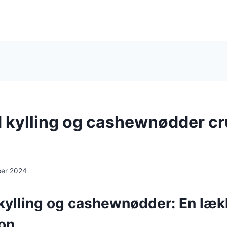
kylling og cashewnødder c
ber 2024
ylling og cashewnødder: En læk
on