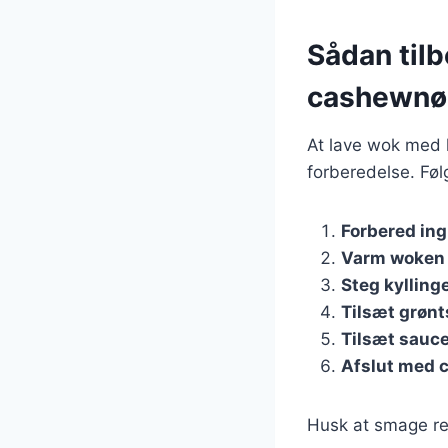
Sådan til
cashewnø
At lave wok med k
forberedelse. Følg 
Forbered in
Varm woken
Steg kylling
Tilsæt grøn
Tilsæt sauc
Afslut med 
Husk at smage ret