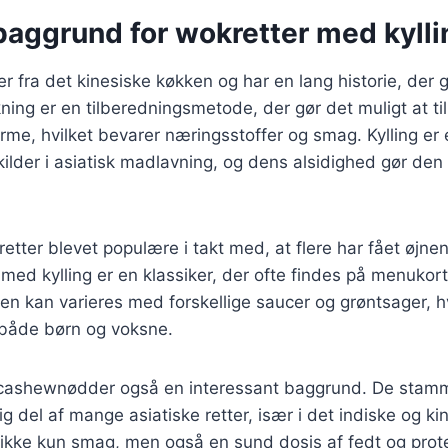
baggrund for wokretter med kylli
fra det kinesiske køkken og har en lang historie, der går
ing er en tilberedningsmetode, der gør det muligt at t
arme, hvilket bevarer næringsstoffer og smag. Kylling er
lder i asiatisk madlavning, og dens alsidighed gør den ti
etter blevet populære i takt med, at flere har fået øjnen
ed kylling er en klassiker, der ofte findes på menukorte
ten kan varieres med forskellige saucer og grøntsager, hv
 både børn og voksne.
r cashewnødder også en interessant baggrund. De stamme
ig del af mange asiatiske retter, især i det indiske og k
 ikke kun smag, men også en sund dosis af fedt og prote