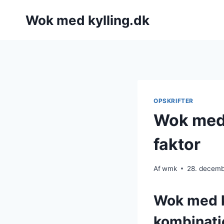
Fortsæt
Wok med kylling.dk
til
indhold
OPSKRIFTER
Wok med 
faktor
Af
wmk
28. decem
Wok med k
kombinati