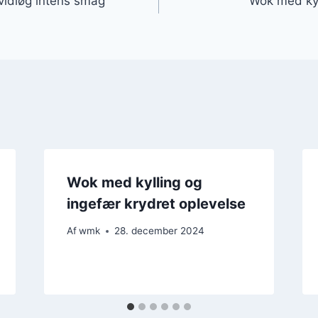
vidløg intens smag
Wok med kyll
Wok med kylling og
ingefær krydret oplevelse
Af
wmk
28. december 2024