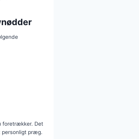
ewnødder
ølgende
 foretrækker. Det
t personligt præg.