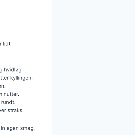
 lidt
g hvidløg.
tter kyllingen.
en.
inutter.
 rundt.
er straks.
 din egen smag.