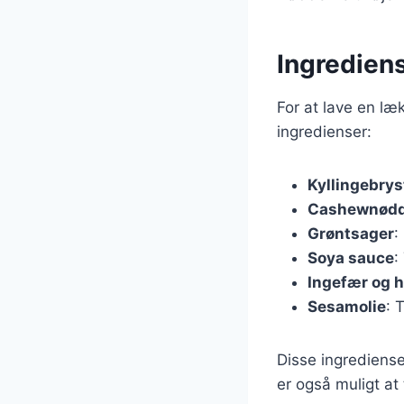
Ingredien
For at lave en l
ingredienser:
Kyllingebrys
Cashewnødd
Grøntsager
:
Soya sauce
:
Ingefær og h
Sesamolie
: 
Disse ingrediense
er også muligt at 