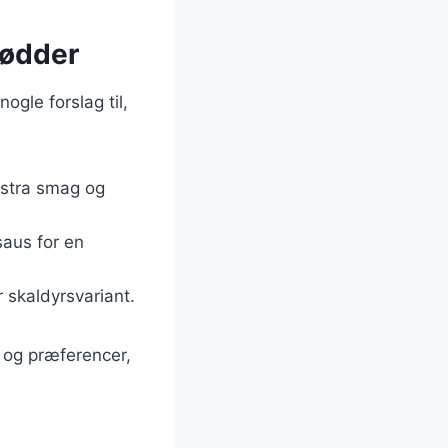
nødder
gle forslag til,
ekstra smag og
saus for en
er skaldyrsvariant.
v og præferencer,