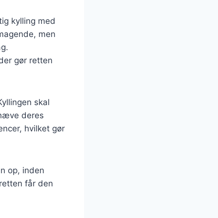
ig kylling med
lsmagende, men
ag.
der gør retten
yllingen skal
mhæve deres
ncer, hvilket gør
en op, inden
 retten får den