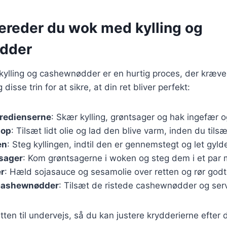
bereder du wok med kylling og
dder
ylling og cashewnødder er en hurtig proces, der kræver
disse trin for at sikre, at din ret bliver perfekt:
gredienserne
: Skær kylling, grøntsager og hak ingefær o
 op
: Tilsæt lidt olie og lad den blive varm, inden du tilsæ
en
: Steg kyllingen, indtil den er gennemstegt og let gyld
tsager
: Kom grøntsagerne i woken og steg dem i et par m
er
: Hæld sojasauce og sesamolie over retten og rør godt
cashewnødder
: Tilsæt de ristede cashewnødder og serv
ten til undervejs, så du kan justere krydderierne efter