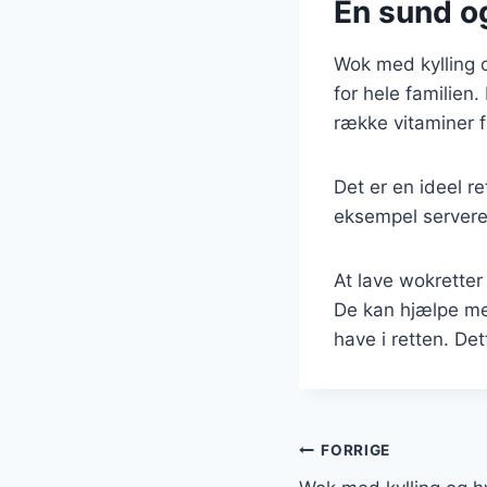
En sund og
Wok med kylling 
for hele familien
række vitaminer f
Det er en ideel r
eksempel servere 
At lave wokretter
De kan hjælpe med
have i retten. De
Indlægsnavi
FORRIGE