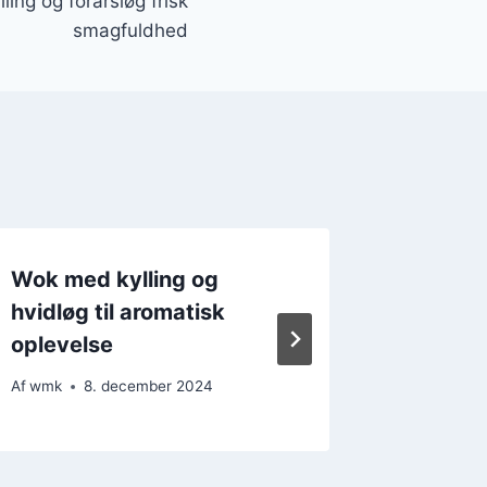
ing og forårsløg frisk
smagfuldhed
Wok med kylling og
Wok me
hvidløg til aromatisk
bønnesp
oplevelse
Af
wmk
Af
wmk
8. december 2024