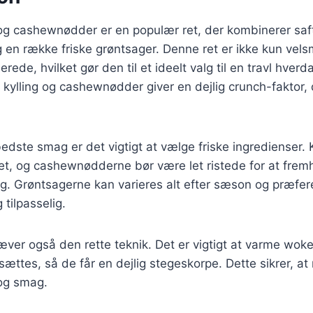
og cashewnødder er en populær ret, der kombinerer saft
 en række friske grøntsager. Denne ret er ikke kun ve
erede, hvilket gør den til et ideelt valg til en travl hverd
kylling og cashewnødder giver en dejlig crunch-faktor, 
edste smag er det vigtigt at vælge friske ingredienser. K
tet, og cashewnødderne bør være let ristede for at fre
. Grøntsagerne kan varieres alt efter sæson og præfere
 tilpasselig.
ver også den rette teknik. Det er vigtigt at varme wok
sættes, så de får en dejlig stegeskorpe. Dette sikrer, at
og smag.