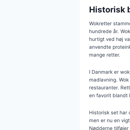
Historisk 
Wokretter stammer 
hundrede år. Wokn
hurtigt ved høj v
anvendte proteinki
mange retter.
I Danmark er wokr
madlavning. Wok m
restauranter. Ret
en favorit blandt
Historisk set ha
men er nu en vigt
Nødderne tilføjer