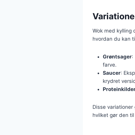
Variation
Wok med kylling 
hvordan du kan ti
Grøntsager
:
farve.
Saucer
: Eks
krydret versi
Proteinkilde
Disse variationer 
hvilket gør den ti