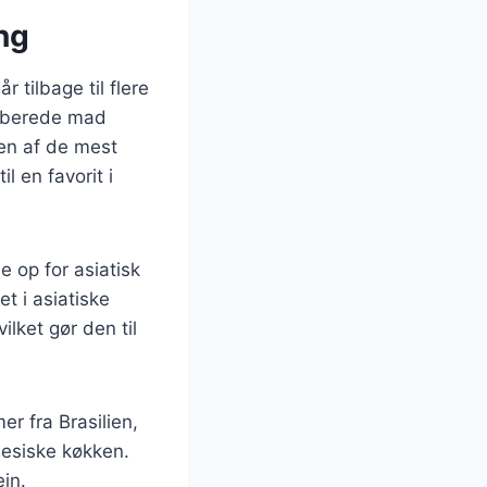
ng
 tilbage til flere
ilberede mad
 en af de mest
l en favorit i
e op for asiatisk
t i asiatiske
ilket gør den til
r fra Brasilien,
inesiske køkken.
in.