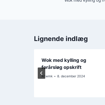
Wok med kylling og h
Lignende indlæg
 en
Wok med kylling og
forårsløg opskrift
Af
wmk
8. december 2024