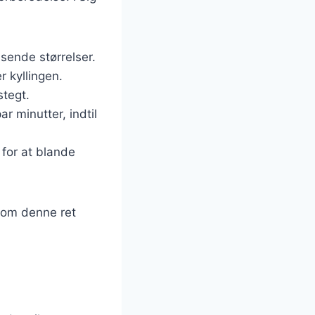
ssende størrelser.
r kyllingen.
stegt.
r minutter, indtil
 for at blande
 som denne ret