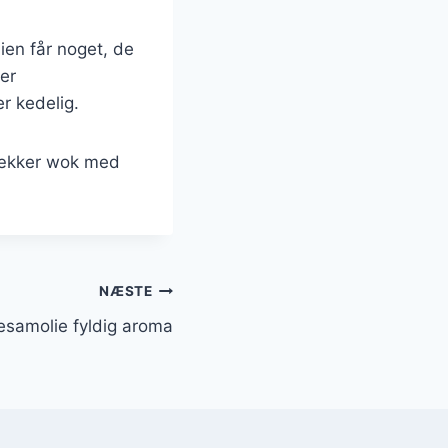
lien får noget, de
ler
r kedelig.
 lækker wok med
NÆSTE
esamolie fyldig aroma