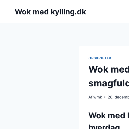
Fortsæt
Wok med kylling.dk
til
indhold
OPSKRIFTER
Wok med k
smagful
Af
wmk
28. decem
Wok med ky
hverdag