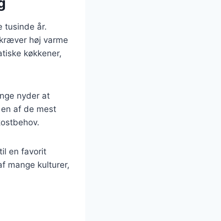
g
e tusinde år.
 kræver høj varme
atiske køkkener,
ange nyder at
 en af de mest
kostbehov.
il en favorit
af mange kulturer,