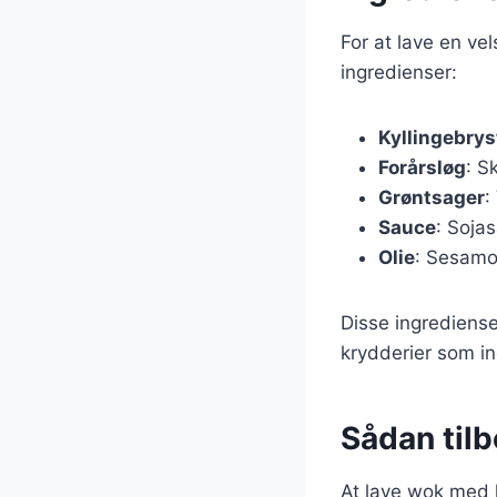
For at lave en ve
ingredienser:
Kyllingebrys
Forårsløg
: S
Grøntsager
:
Sauce
: Sojas
Olie
: Sesamol
Disse ingrediense
krydderier som ing
Sådan tilb
At lave wok med k