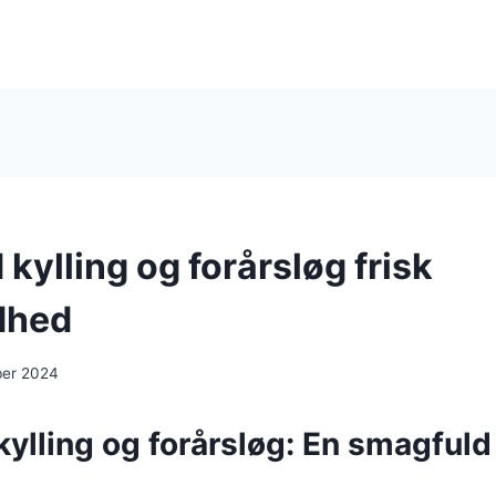
ylling og forårsløg frisk
dhed
ber 2024
lling og forårsløg: En smagfuld r