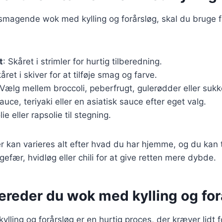
lsmagende wok med kylling og forårsløg, skal du bruge 
t
: Skåret i strimler for hurtig tilberedning.
kåret i skiver for at tilføje smag og farve.
 Vælg mellem broccoli, peberfrugt, gulerødder eller sukk
auce, teriyaki eller en asiatisk sauce efter eget valg.
ie eller rapsolie til stegning.
r kan varieres alt efter hvad du har hjemme, og du kan t
efær, hvidløg eller chili for at give retten mere dybde.
ereder du wok med kylling og for
ylling og forårsløg er en hurtig proces, der kræver lidt 