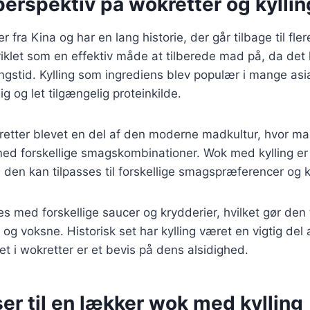
perspektiv på wokretter og kyllin
fra Kina og har en lang historie, der går tilbage til fler
iklet som en effektiv måde at tilberede mad på, da det
ingstid. Kylling som ingrediens blev populær i mange asi
ig og let tilgængelig proteinkilde.
retter blevet en del af den moderne madkultur, hvor m
ed forskellige smagskombinationer. Wok med kylling er
a den kan tilpasses til forskellige smagspræferencer og 
s med forskellige saucer og krydderier, hvilket gør den t
og voksne. Historisk set har kylling været en vigtig del 
et i wokretter er et bevis på dens alsidighed.
er til en lækker wok med kylling