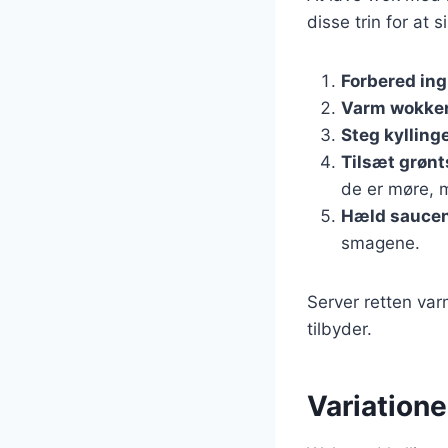
disse trin for at s
Forbered in
Varm wokke
Steg kylling
Tilsæt grøn
de er møre, 
Hæld saucen
smagene.
Server retten var
tilbyder.
Variatione