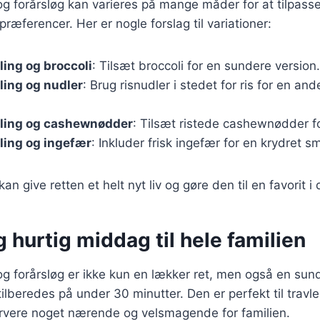
g forårsløg kan varieres på mange måder for at tilpasse
ræferencer. Her er nogle forslag til variationer:
ing og broccoli
: Tilsæt broccoli for en sundere version.
ling og nudler
: Brug risnudler i stedet for ris for en an
ling og cashewnødder
: Tilsæt ristede cashewnødder fo
ling og ingefær
: Inkluder frisk ingefær for en krydret s
kan give retten et helt nyt liv og gøre den til en favorit i
 hurtig middag til hele familien
g forårsløg er ikke kun en lækker ret, men også en sund
ilberedes på under 30 minutter. Den er perfekt til travl
rvere noget nærende og velsmagende for familien.