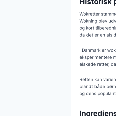
Historisk 
Wokretter stammer 
Wokning blev udv
og kort tilberedn
da det er en alsid
I Danmark er wok
eksperimentere m
elskede retter, d
Retten kan variere
blandt både børn 
og dens popularit
Ingrediens