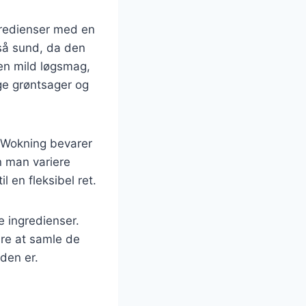
gredienser med en
så sund, da den
 en mild løgsmag,
ge grøntsager og
. Wokning bevarer
n man variere
 en fleksibel ret.
e ingredienser.
are at samle de
den er.