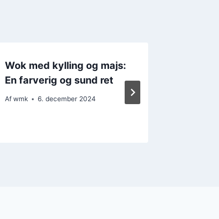
Wok med kylling og majs:
Wok med
En farverig og sund ret
til hele
Af
wmk
6. december 2024
Af
wmk