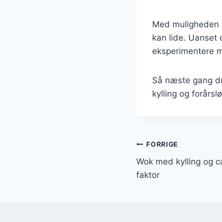
Med muligheden fo
kan lide. Uanset o
eksperimentere me
Så næste gang du 
kylling og forårsl
Indlægsnavi
FORRIGE
Wok med kylling og 
faktor