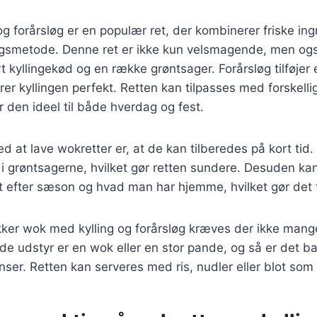
g forårsløg er en populær ret, der kombinerer friske in
ingsmetode. Denne ret er ikke kun velsmagende, men og
 kyllingekød og en række grøntsager. Forårsløg tilføjer
r kyllingen perfekt. Retten kan tilpasses med forskelli
r den ideel til både hverdag og fest.
ed at lave wokretter er, at de kan tilberedes på kort tid
i grøntsagerne, hvilket gør retten sundere. Desuden ka
t efter sæson og hvad man har hjemme, hvilket gør det til
kker wok med kylling og forårsløg kræves der ikke mang
e udstyr er en wok eller en stor pande, og så er det b
ser. Retten kan serveres med ris, nudler eller blot som 