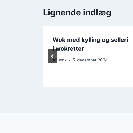
Lignende indlæg
g
Wok med kylling og selleri
crunch-
i wokretter
Af
wmk
5. december 2024
4