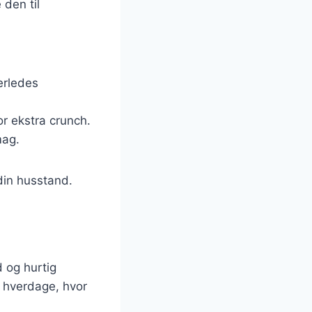
 den til
derledes
r ekstra crunch.
mag.
 din husstand.
 og hurtig
e hverdage, hvor