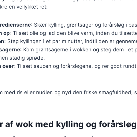
ikre en vellykket ret:
gredienserne
: Skær kylling, grøntsager og forårsløg i pa
n op
: Tilsæt olie og lad den blive varm, inden du tilsætte
en
: Steg kyllingen i et par minutter, indtil den er gennem
tsagerne
: Kom grøntsagerne i wokken og steg dem i et pa
men stadig sprøde.
 over
: Tilsæt saucen og forårsløgene, og rør godt rundt
m med ris eller nudler, og nyd den friske smagfuldhed,
r af wok med kylling og forårsløg