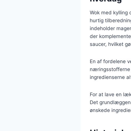
Wok med kylling o
hurtig tilberedn
indeholder magert
der komplementere
saucer, hvilket gø
En af fordelene v
næringsstofferne 
ingredienserne al
For at lave en læ
Det grundlæggend
ønskede ingredien