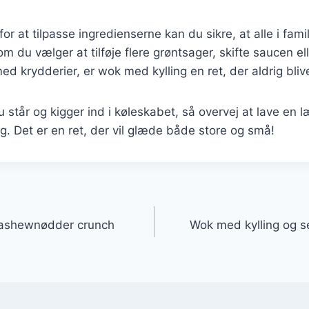
r at tilpasse ingredienserne kan du sikre, at alle i fami
m du vælger at tilføje flere grøntsager, skifte saucen el
d krydderier, er wok med kylling en ret, der aldrig blive
står og kigger ind i køleskabet, så overvej at lave en
øg. Det er en ret, der vil glæde både store og små!
gation
cashewnødder crunch
Wok med kylling og s