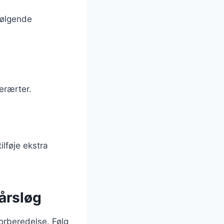
følgende
erærter.
ilføje ekstra
årsløg
forberedelse. Følg