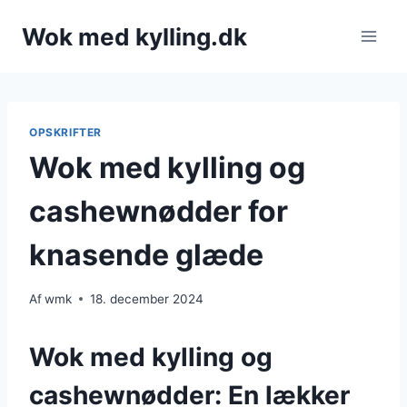
Fortsæt
Wok med kylling.dk
til
indhold
OPSKRIFTER
Wok med kylling og
cashewnødder for
knasende glæde
Af
wmk
18. december 2024
Wok med kylling og
cashewnødder: En lækker