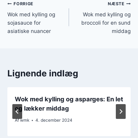
Indlægsnavigation
FORRIGE
NÆSTE
Wok med kylling og
Wok med kylling og
sojasauce for
broccoli for en sund
asiatiske nuancer
middag
Lignende indlæg
Wok med kylling og asparges: En let
og lækker middag
Af
wmk
4. december 2024