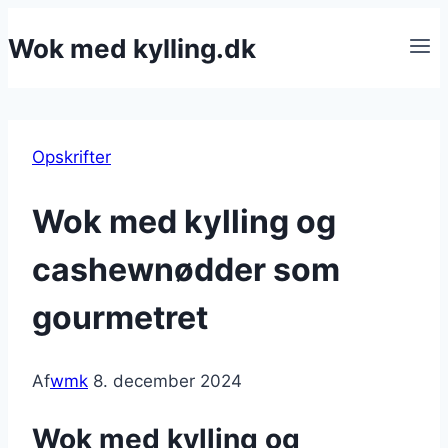
Fortsæt
Wok med kylling.dk
til
indhold
Opskrifter
Wok med kylling og
cashewnødder som
gourmetret
Af
wmk
8. december 2024
Wok med kylling og