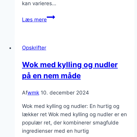
kan varieres…
Wok
Læs mere
med
kylling
og
Opskrifter
forårsløg
til
Wok med kylling og nudler
friske
på en nem måde
smagsnuancer
Af
wmk
10. december 2024
Wok med kylling og nudler: En hurtig og
lækker ret Wok med kylling og nudler er en
populær ret, der kombinerer smagfulde
ingredienser med en hurtig