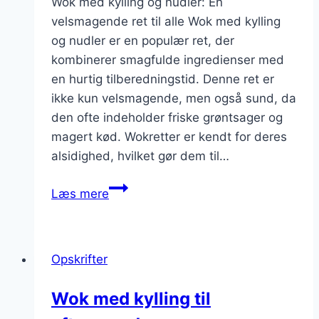
Wok med kylling og nudler: En
velsmagende ret til alle Wok med kylling
og nudler er en populær ret, der
kombinerer smagfulde ingredienser med
en hurtig tilberedningstid. Denne ret er
ikke kun velsmagende, men også sund, da
den ofte indeholder friske grøntsager og
magert kød. Wokretter er kendt for deres
alsidighed, hvilket gør dem til…
Wok
Læs mere
med
kylling
og
Opskrifter
nudler
til
Wok med kylling til
en