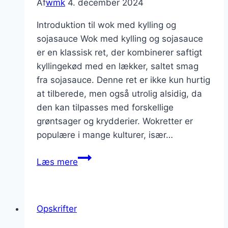
Af
wmk
4. december 2024
Introduktion til wok med kylling og
sojasauce Wok med kylling og sojasauce
er en klassisk ret, der kombinerer saftigt
kyllingekød med en lækker, saltet smag
fra sojasauce. Denne ret er ikke kun hurtig
at tilberede, men også utrolig alsidig, da
den kan tilpasses med forskellige
grøntsager og krydderier. Wokretter er
populære i mange kulturer, især…
Wok
Læs mere
med
kylling
og
Opskrifter
sojasauce:
En