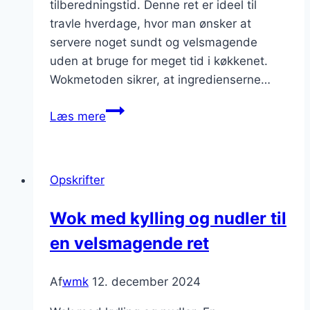
tilberedningstid. Denne ret er ideel til
travle hverdage, hvor man ønsker at
servere noget sundt og velsmagende
uden at bruge for meget tid i køkkenet.
Wokmetoden sikrer, at ingredienserne…
Wok
Læs mere
med
kylling
og
Opskrifter
nudler
på
Wok med kylling og nudler til
en
en velsmagende ret
nem
måde
Af
wmk
12. december 2024