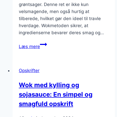
grøntsager. Denne ret er ikke kun
velsmagende, men også hurtig at
tilberede, hvilket gør den ideel til travle
hverdage. Wokmetoden sikrer, at
ingredienserne bevarer deres smag og…
Wok
Læs mere
med
kylling
og
Opskrifter
ægnudler
Wok med kylling og
sojasauce: En simpel og
smagfuld opskrift