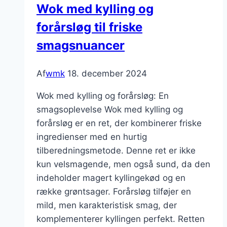
Wok med kylling og
simpel
forårsløg til friske
og
smagfuld
smagsnuancer
opskrift
Af
wmk
18. december 2024
Wok med kylling og forårsløg: En
smagsoplevelse Wok med kylling og
forårsløg er en ret, der kombinerer friske
ingredienser med en hurtig
tilberedningsmetode. Denne ret er ikke
kun velsmagende, men også sund, da den
indeholder magert kyllingekød og en
række grøntsager. Forårsløg tilføjer en
mild, men karakteristisk smag, der
komplementerer kyllingen perfekt. Retten