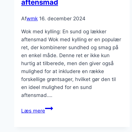
aftensmad
velsmagende
ret
Af
wmk
16. december 2024
Wok med kylling: En sund og lækker
aftensmad Wok med kylling er en populær
ret, der kombinerer sundhed og smag på
en enkel måde. Denne ret er ikke kun
hurtig at tilberede, men den giver også
mulighed for at inkludere en række
forskellige grøntsager, hvilket gør den til
en ideel mulighed for en sund
aftensmad….
Wok
Læs mere
med
kylling
til