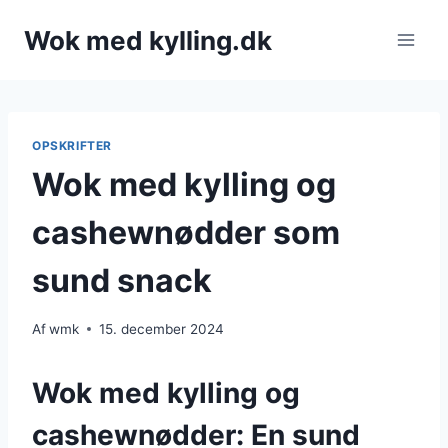
Fortsæt
Wok med kylling.dk
til
indhold
OPSKRIFTER
Wok med kylling og
cashewnødder som
sund snack
Af
wmk
15. december 2024
Wok med kylling og
cashewnødder: En sund