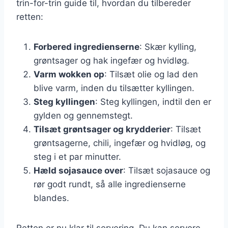
trin-for-trin guide til, hvordan du tilbereder
retten:
Forbered ingredienserne
: Skær kylling,
grøntsager og hak ingefær og hvidløg.
Varm wokken op
: Tilsæt olie og lad den
blive varm, inden du tilsætter kyllingen.
Steg kyllingen
: Steg kyllingen, indtil den er
gylden og gennemstegt.
Tilsæt grøntsager og krydderier
: Tilsæt
grøntsagerne, chili, ingefær og hvidløg, og
steg i et par minutter.
Hæld sojasauce over
: Tilsæt sojasauce og
rør godt rundt, så alle ingredienserne
blandes.
Retten er nu klar til servering. Du kan servere