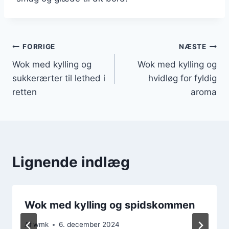
Indlægsnavigation
FORRIGE
NÆSTE
Wok med kylling og
Wok med kylling og
sukkerærter til lethed i
hvidløg for fyldig
retten
aroma
Lignende indlæg
Wok med kylling og spidskommen
Af
wmk
6. december 2024