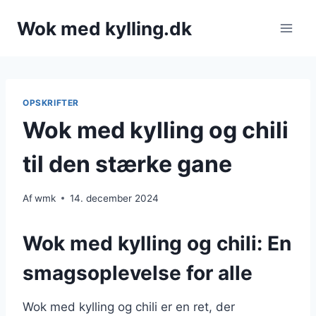
Fortsæt
Wok med kylling.dk
til
indhold
OPSKRIFTER
Wok med kylling og chili
til den stærke gane
Af
wmk
14. december 2024
Wok med kylling og chili: En
smagsoplevelse for alle
Wok med kylling og chili er en ret, der