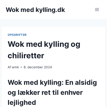
Fortsæt
Wok med kylling.dk
til
indhold
OPSKRIFTER
Wok med kylling og
chiliretter
Af
wmk
8. december 2024
Wok med kylling: En alsidig
og lækker ret til enhver
lejlighed