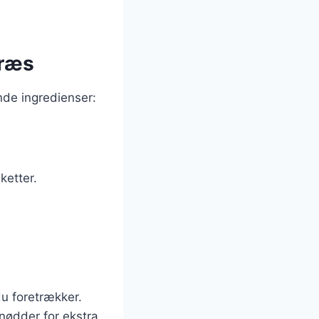
græs
nde ingredienser:
ketter.
du foretrækker.
nødder for ekstra