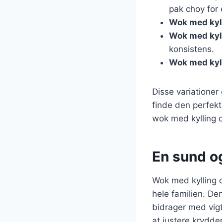
pak choy for 
Wok med kyll
Wok med kyl
konsistens.
Wok med kyll
Disse variationer
finde den perfekt
wok med kylling o
En sund o
Wok med kylling o
hele familien. De
bidrager med vigt
at justere krydde