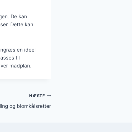
ngen. De kan
ser. Dette kan
ongræs en ideel
asses til
nhver madplan.
NÆSTE
ing og blomkålsretter