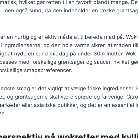
matisk, hvilket gør retten til en favorit blandt mange. De
 men også sund, da den indeholder en række grøntsag
 er en hurtig og effektiv måde at tilberede mad på. Wok
i ingredienserne, og den høje varme sikrer, at maden til
ligt at nyde en sund middag på under 30 minutter. Wok 
lpasses med forskellige grøntsager og saucer, hvilket gø
l forskellige smagspræferencer.
edste smag er det vigtigt at vælge friske ingredienser. 
tet, og grøntsagerne skal være sprøde og farverige. Cit
arkeder eller asiatiske butikker, og det er en essentiel 
en.
perspektiv på wokretter med kyll