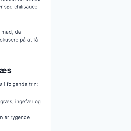
er sød chilisauce
e mad, da
fokusere på at få
ræs
 i følgende trin:
ongræs, ingefær og
en er rygende