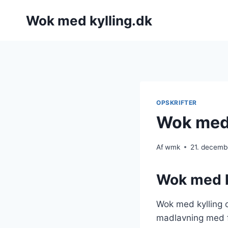
Fortsæt
Wok med kylling.dk
til
indhold
OPSKRIFTER
Wok med 
Af
wmk
21. decemb
Wok med k
Wok med kylling o
madlavning med fr