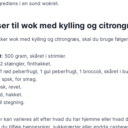
ngrediens i en sund wokret.
er til wok med kylling og citron
kker wok med kylling og citrongræs, skal du bruge følge
t
: 500 gram, skåret i strimler.
 2 stængler, finthakket.
 1 rød peberfrugt, 1 gul peberfrugt, 1 broccoli, skåret i bu
3 spsk, for smag.
psk, revet.
ed, hakket.
il stegning.
r kan varieres alt efter hvad du har hjemme eller hvad 
du tilføje bønnespirer, sukkerærter eller endda cashew