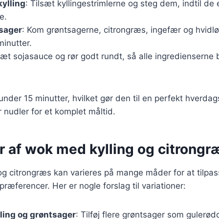
kylling
: Tilsæt kyllingestrimlerne og steg dem, indtil de
e.
tsager
: Kom grøntsagerne, citrongræs, ingefær og hvidl
minutter.
lsæt sojasauce og rør godt rundt, så alle ingredienserne 
 under 15 minutter, hvilket gør den til en perfekt hverda
r nudler for et komplet måltid.
r af wok med kylling og citrongr
g citrongræs kan varieres på mange måder for at tilpass
ræferencer. Her er nogle forslag til variationer:
ling og grøntsager
: Tilføj flere grøntsager som gulerød