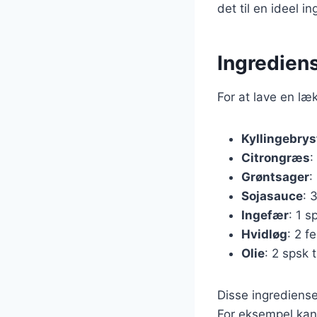
det til en ideel i
Ingrediens
For at lave en læ
Kyllingebrys
Citrongræs
:
Grøntsager
:
Sojasauce
: 
Ingefær
: 1 s
Hvidløg
: 2 f
Olie
: 2 spsk t
Disse ingrediense
For eksempel kan 