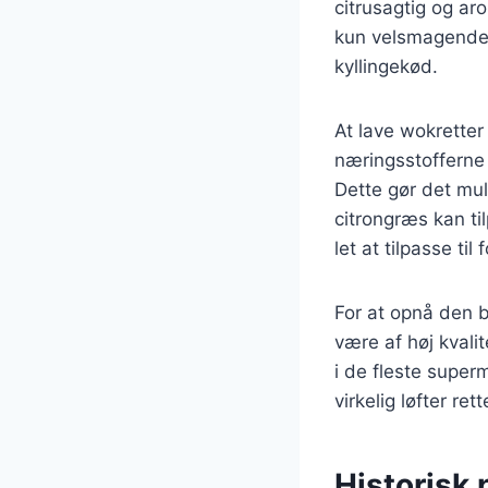
citrusagtig og aro
kun velsmagende,
kyllingekød.
At lave wokretter
næringsstofferne 
Dette gør det mu
citrongræs kan ti
let at tilpasse ti
For at opnå den b
være af høj kvali
i de fleste superm
virkelig løfter rett
Historisk 