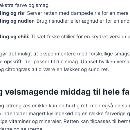
ekstra farve og smag.
ing og ris
: Server retten med dampede ris for en mere 
ling og nudler
: Brug risnudler eller ægnudler for en an
ing og chili
: Tilsæt friske chilier for en krydret version 
 gør det muligt at eksperimentere med forskellige smag
e opskrift, der passer til din smag. Uanset hvilken versio
g citrongræs altid være en lækker og sund ret.
g velsmagende middag til hele fa
g citrongræs er ikke kun en hurtig ret, men også en su
n indeholder magert kyllingekød og en række farverige g
ige vitaminer og mineraler. Retten kan tilpasses til bør
rierne og saucerne.