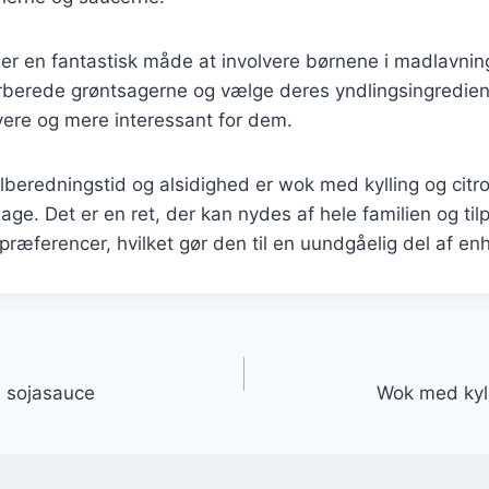
 er en fantastisk måde at involvere børnene i madlavni
rberede grøntsagerne og vælge deres yndlingsingredien
vere og mere interessant for dem.
ilberedningstid og alsidighed er wok med kylling og citr
rdage. Det er en ret, der kan nydes af hele familien og tilp
præferencer, hvilket gør den til en uundgåelig del af e
gation
d sojasauce
Wok med kyll