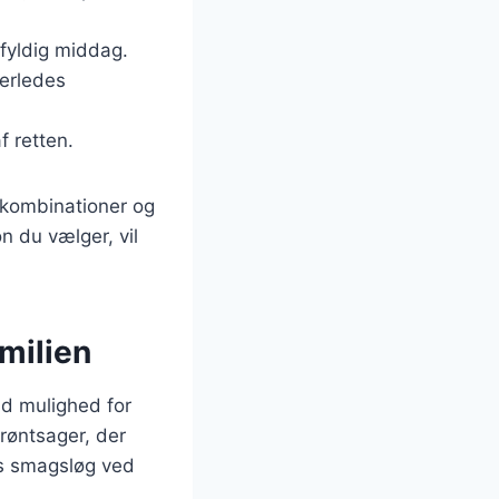
fyldig middag.
derledes
af retten.
skombinationer og
n du vælger, vil
milien
nd mulighed for
røntsager, der
ns smagsløg ved