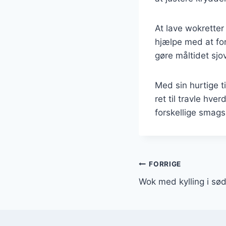
At lave wokretter
hjælpe med at fo
gøre måltidet sjo
Med sin hurtige t
ret til travle hve
forskellige smags
Indlægsnavi
FORRIGE
Wok med kylling i sø