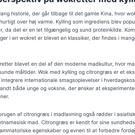
ang historie, der går tilbage til det gamle Kina, hvor wo
hurtigt over høj varme. Kylling som ingrediens blev pop
r, da det er en let tilgængelig og sund proteinkilde. Ko
ger i en wokret er blevet en klassiker, der findes i mang
retter blevet en del af den moderne madkultur, hvor 
sunde måltider. Wok med kylling og citrongræs er et ek
integrere internationale smagsoplevelser i hverdagskos
landt både unge og voksne, der ønsker at eksperiment
ner.
 brugen af citrongræs i madlavning også rødder i asiatis
vietnamesisk mad. Citrongræs er kendt for sine sundhed
lammatoriske egenskaber og evnen til at forbedre fordøj