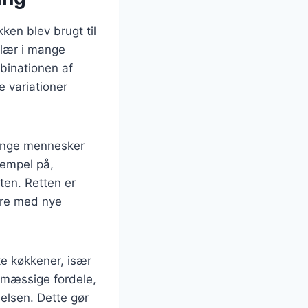
kken blev brugt til
ulær i mange
mbinationen af
e variationer
mange mennesker
sempel på,
ten. Retten er
ere med nye
ke køkkener, især
smæssige fordele,
elsen. Dette gør