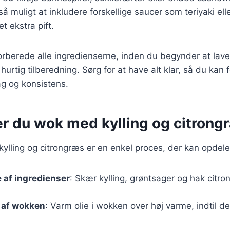
å muligt at inkludere forskellige saucer som teriyaki ell
et ekstra pift.
 forberede alle ingredienserne, inden du begynder at lav
urtig tilberedning. Sørg for at have alt klar, så du kan 
g og konsistens.
er du wok med kylling og citrong
ylling og citrongræs er en enkel proces, der kan opdeles
 af ingredienser
: Skær kylling, grøntsager og hak citr
 af wokken
: Varm olie i wokken over høj varme, indtil d