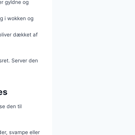
 er gyldne og
øg i wokken og
bliver dækket af
gsret. Server den
æs
e den til
der, svampe eller