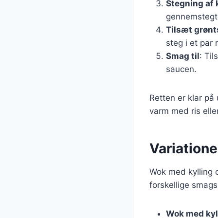
Stegning af 
gennemstegt
Tilsæt grøn
steg i et par 
Smag til
: Ti
saucen.
Retten er klar på
varm med ris elle
Variatione
Wok med kylling o
forskellige smagsp
Wok med kyl