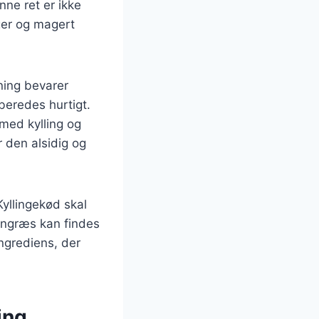
nne ret er ikke
er og magert
ning bevarer
beredes hurtigt.
med kylling og
r den alsidig og
Kyllingekød skal
rongræs kan findes
ingrediens, der
ing