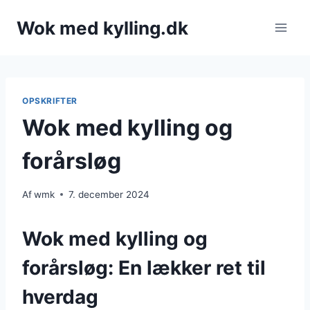
Fortsæt
Wok med kylling.dk
til
indhold
OPSKRIFTER
Wok med kylling og
forårsløg
Af
wmk
7. december 2024
Wok med kylling og
forårsløg: En lækker ret til
hverdag