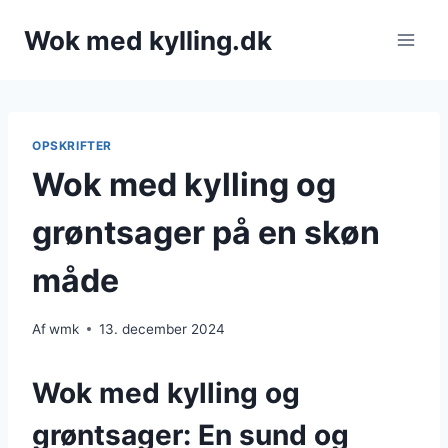
Fortsæt
Wok med kylling.dk
til
indhold
OPSKRIFTER
Wok med kylling og
grøntsager på en skøn
måde
Af
wmk
13. december 2024
Wok med kylling og
grøntsager: En sund og