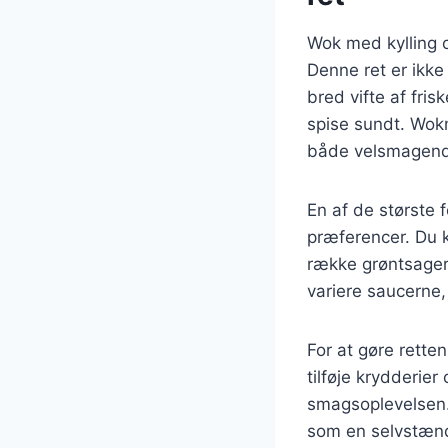
Wok med kylling 
Denne ret er ikke
bred vifte af fris
spise sundt. Wokm
både velsmagend
En af de største 
præferencer. Du ka
række grøntsager
variere saucerne
For at gøre rette
tilføje krydderier
smagsoplevelsen. 
som en selvstænd