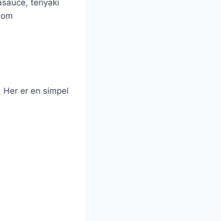
asauce, teriyaki
 som
. Her er en simpel