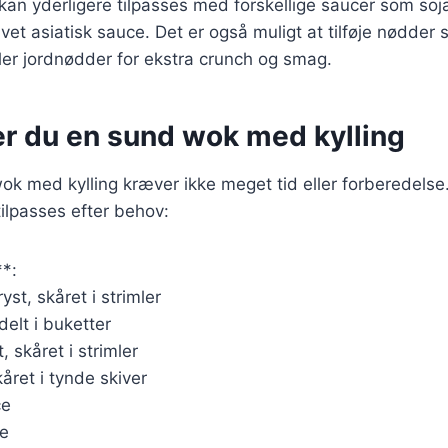
 kan yderligere tilpasses med forskellige saucer som soj
vet asiatisk sauce. Det er også muligt at tilføje nødder
er jordnødder for ekstra crunch og smag.
er du en sund wok med kylling
ok med kylling kræver ikke meget tid eller forberedelse
tilpasses efter behov:
**:
yst, skåret i strimler
delt i buketter
, skåret i strimler
året i tynde skiver
ce
ie