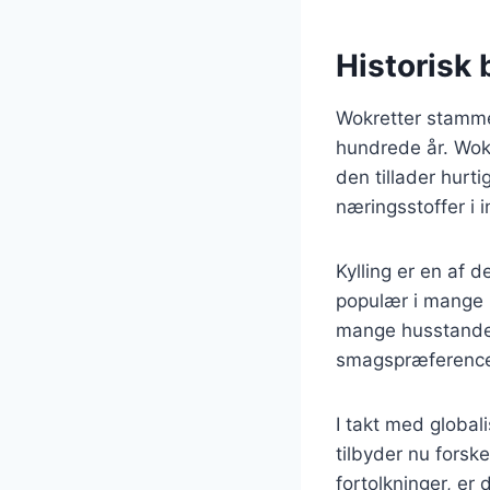
Historisk 
Wokretter stammer 
hundrede år. Wok
den tillader hurt
næringsstoffer i 
Kylling er en af 
populær i mange k
mange husstandes 
smagspræference
I takt med global
tilbyder nu forske
fortolkninger, er