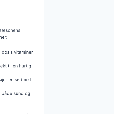
er sæsonens
ner:
 dosis vitaminer
ekt til en hurtig
føjer en sødme til
er både sund og