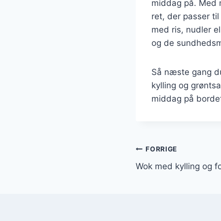
middag på. Med m
ret, der passer t
med ris, nudler e
og de sundhedsm
Så næste gang du 
kylling og grønts
middag på borde
Indlægsnavi
FORRIGE
Wok med kylling og fo