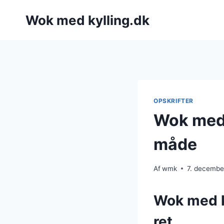
Fortsæt
Wok med kylling.dk
til
indhold
OPSKRIFTER
Wok med 
måde
Af
wmk
7. decembe
Wok med k
ret