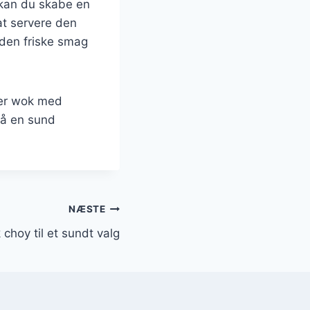
 kan du skabe en
at servere den
e den friske smag
ker wok med
 få en sund
NÆSTE
choy til et sundt valg