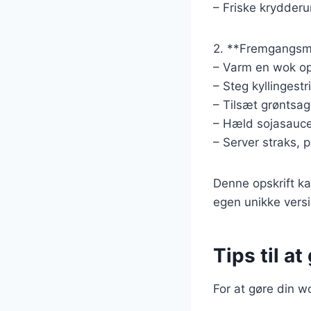
– Friske krydderur
2. **Fremgangsm
– Varm en wok op
– Steg kyllingest
– Tilsæt grøntsag
– Hæld sojasauce 
– Server straks, 
Denne opskrift ka
egen unikke versi
Tips til a
For at gøre din w