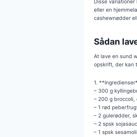
Disse variationer
eller en hjemmela
cashewnødder ell
Sådan lav
At lave en sund w
opskrift, der kan 
1. **Ingredienser
– 300 g kyllingebr
– 200 g broccoli, 
– 1 rød peberfrugt
– 2 gulerødder, sk
– 2 spsk sojasau
– 1 spsk sesamol