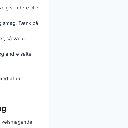
vælg sundere olier
og smag. Tænk på
ler, så vælg
g andre salte
 med at du
ng
og velsmagende