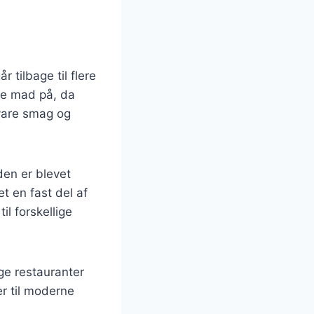
g
 tilbage til flere
de mad på, da
evare smag og
den er blevet
t en fast del af
l forskellige
ge restauranter
er til moderne