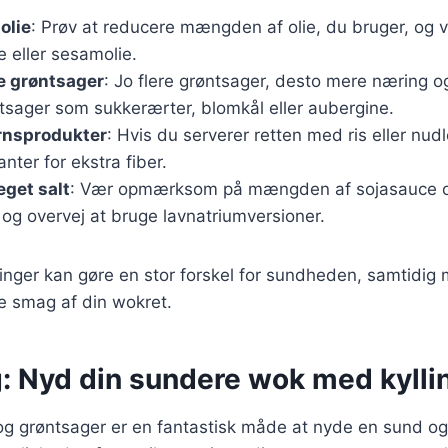
olie
: Prøv at reducere mængden af olie, du bruger, og 
e eller sesamolie.
re grøntsager
: Jo flere grøntsager, desto mere næring 
øntsager som sukkerærter, blomkål eller aubergine.
rnsprodukter
: Hvis du serverer retten med ris eller nud
nter for ekstra fiber.
get salt
: Vær opmærksom på mængden af sojasauce o
 og overvej at bruge lavnatriumversioner.
inger kan gøre en stor forskel for sundheden, samtidig
e smag af din wokret.
g: Nyd din sundere wok med kylli
og grøntsager er en fantastisk måde at nyde en sund 