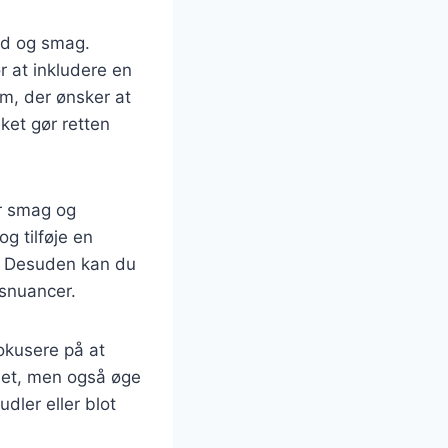
ed og smag.
r at inkludere en
em, der ønsker at
ket gør retten
er smag og
og tilføje en
r. Desuden kan du
gsnuancer.
okusere på at
oldet, men også øge
dler eller blot