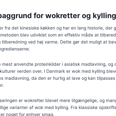
baggrund for wokretter og kyllin
fra det kinesiske køkken og har en lang historie, der går
metoden blev udviklet som en effektiv måde at tilbere
ig tilberedning ved høj varme. Dette gør det muligt at b
ingredienserne.
de mest anvendte proteinkilder i asiatisk madlavning, og 
ulturer verden over. I Danmark er wok med kylling bleve
madlavning, da den er hurtig at lave og kan tilpasses ti
r.
iseringen er wokretter blevet mere tilgængelige, og man
llige varianter af wok med kylling. Fra klassiske opskrift
 der noget for enhver smag.