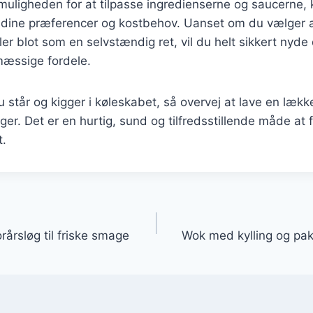
uligheden for at tilpasse ingredienserne og saucerne,
il dine præferencer og kostbehov. Uanset om du vælger 
ller blot som en selvstændig ret, vil du helt sikkert nyd
æssige fordele.
står og kigger i køleskabet, så overvej at lave en læk
ager. Det er en hurtig, sund og tilfredsstillende måde at
t.
gation
rårsløg til friske smage
Wok med kylling og pak 