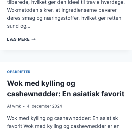
tilberede, hvilket gør den ideel til travle hverdage.
Wokmetoden sikrer, at ingredienserne bevarer
deres smag og næringsstoffer, hvilket gør retten
sund og…
WOK
LÆS MERE
MED
KYLLING
OG
SOJASAUCE
TIL
OPSKRIFTER
ASIATISKE
VIBES
Wok med kylling og
cashewnødder: En asiatisk favorit
Af
wmk
4. december 2024
Wok med kylling og cashewnødder: En asiatisk
favorit Wok med kylling og cashewnødder er en