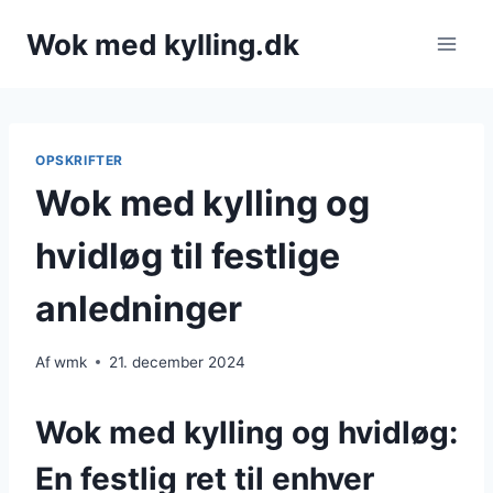
Fortsæt
Wok med kylling.dk
til
indhold
OPSKRIFTER
Wok med kylling og
hvidløg til festlige
anledninger
Af
wmk
21. december 2024
Wok med kylling og hvidløg:
En festlig ret til enhver