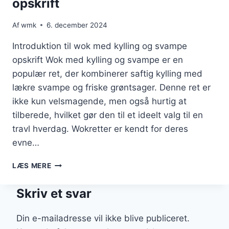
opskrift
Af
wmk
6. december 2024
Introduktion til wok med kylling og svampe
opskrift Wok med kylling og svampe er en
populær ret, der kombinerer saftig kylling med
lækre svampe og friske grøntsager. Denne ret er
ikke kun velsmagende, men også hurtig at
tilberede, hvilket gør den til et ideelt valg til en
travl hverdag. Wokretter er kendt for deres
evne…
WOK
LÆS MERE
MED
KYLLING
Skriv et svar
OG
SVAMPE
OPSKRIFT
Din e-mailadresse vil ikke blive publiceret.