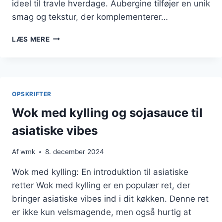
ideel til travle hverdage. Aubergine tilføjer en unik
smag og tekstur, der komplementerer…
WOK
LÆS MERE
MED
KYLLING
OG
AUBERGINE
I
OPSKRIFTER
NY
VINKEL
Wok med kylling og sojasauce til
asiatiske vibes
Af
wmk
8. december 2024
Wok med kylling: En introduktion til asiatiske
retter Wok med kylling er en populær ret, der
bringer asiatiske vibes ind i dit køkken. Denne ret
er ikke kun velsmagende, men også hurtig at