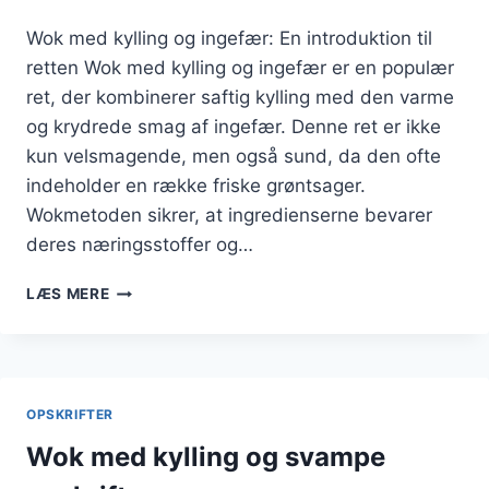
Wok med kylling og ingefær: En introduktion til
retten Wok med kylling og ingefær er en populær
ret, der kombinerer saftig kylling med den varme
og krydrede smag af ingefær. Denne ret er ikke
kun velsmagende, men også sund, da den ofte
indeholder en række friske grøntsager.
Wokmetoden sikrer, at ingredienserne bevarer
deres næringsstoffer og…
WOK
LÆS MERE
MED
KYLLING
OG
INGEFÆR
FOR
OPSKRIFTER
ET
KRYDRET
Wok med kylling og svampe
TWIST