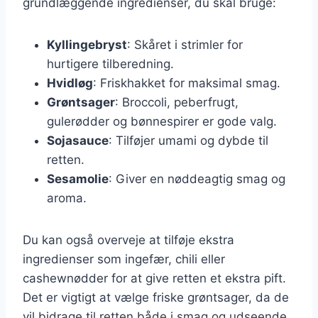
grundlæggende ingredienser, du skal bruge:
Kyllingebryst
: Skåret i strimler for
hurtigere tilberedning.
Hvidløg
: Friskhakket for maksimal smag.
Grøntsager
: Broccoli, peberfrugt,
gulerødder og bønnespirer er gode valg.
Sojasauce
: Tilføjer umami og dybde til
retten.
Sesamolie
: Giver en nøddeagtig smag og
aroma.
Du kan også overveje at tilføje ekstra
ingredienser som ingefær, chili eller
cashewnødder for at give retten et ekstra pift.
Det er vigtigt at vælge friske grøntsager, da de
vil bidrage til retten både i smag og udseende.