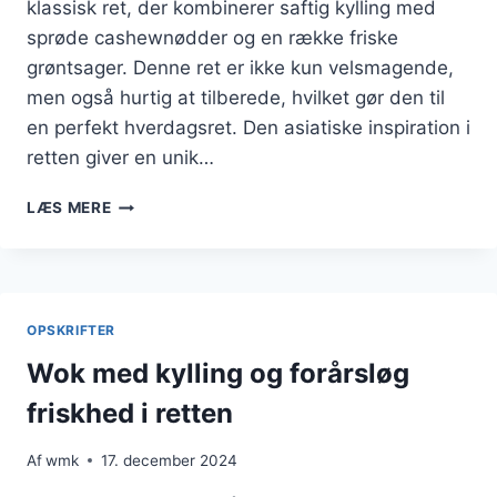
klassisk ret, der kombinerer saftig kylling med
sprøde cashewnødder og en række friske
grøntsager. Denne ret er ikke kun velsmagende,
men også hurtig at tilberede, hvilket gør den til
en perfekt hverdagsret. Den asiatiske inspiration i
retten giver en unik…
WOK
LÆS MERE
MED
KYLLING
OG
CASHEWNØDDER:
EN
OPSKRIFTER
ASIATISK
FAVORIT
Wok med kylling og forårsløg
friskhed i retten
Af
wmk
17. december 2024