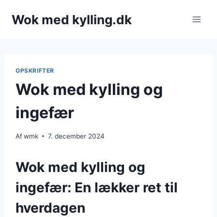
Fortsæt
Wok med kylling.dk
til
indhold
OPSKRIFTER
Wok med kylling og
ingefær
Af
wmk
7. december 2024
Wok med kylling og
ingefær: En lækker ret til
hverdagen