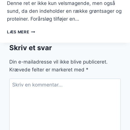
Denne ret er ikke kun velsmagende, men også
sund, da den indeholder en række grøntsager og
proteiner. Forårsløg tilføjer en…
WOK
LÆS MERE
MED
KYLLING
Skriv et svar
OG
FORÅRSLØG
TIL
Din e-mailadresse vil ikke blive publiceret.
FRISKE
Krævede felter er markeret med
*
SMAGSOPLEVELSER