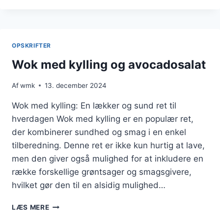
KYLLING
OG
GRØNTSAGER
I
OPSKRIFTER
EN
SKÅL
Wok med kylling og avocadosalat
Af
wmk
13. december 2024
Wok med kylling: En lækker og sund ret til
hverdagen Wok med kylling er en populær ret,
der kombinerer sundhed og smag i en enkel
tilberedning. Denne ret er ikke kun hurtig at lave,
men den giver også mulighed for at inkludere en
række forskellige grøntsager og smagsgivere,
hvilket gør den til en alsidig mulighed…
WOK
LÆS MERE
MED