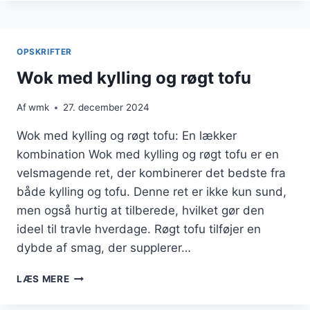
KYLLING
OG
HVIDLØG
TIL
OPSKRIFTER
SMAGSOPLEVELSE
Wok med kylling og røgt tofu
Af
wmk
27. december 2024
Wok med kylling og røgt tofu: En lækker
kombination Wok med kylling og røgt tofu er en
velsmagende ret, der kombinerer det bedste fra
både kylling og tofu. Denne ret er ikke kun sund,
men også hurtig at tilberede, hvilket gør den
ideel til travle hverdage. Røgt tofu tilføjer en
dybde af smag, der supplerer…
WOK
LÆS MERE
MED
KYLLING