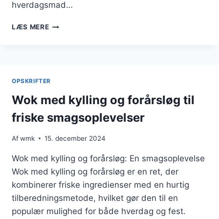
hverdagsmad…
WOK
LÆS MERE
MED
KYLLING
OG
FORÅRSLØG
FRISKHED
OPSKRIFTER
TIL
RETTEN
Wok med kylling og forårsløg til
friske smagsoplevelser
Af
wmk
15. december 2024
Wok med kylling og forårsløg: En smagsoplevelse
Wok med kylling og forårsløg er en ret, der
kombinerer friske ingredienser med en hurtig
tilberedningsmetode, hvilket gør den til en
populær mulighed for både hverdag og fest.