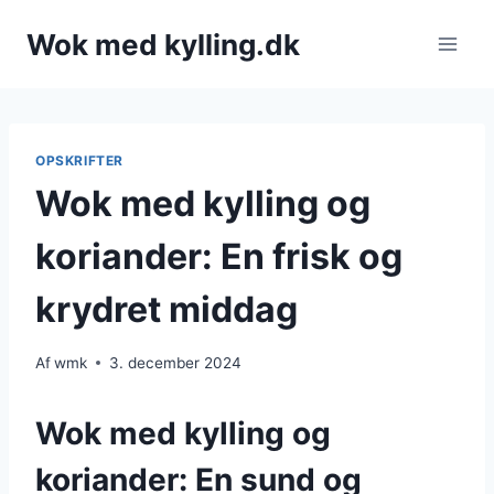
Fortsæt
Wok med kylling.dk
til
indhold
OPSKRIFTER
Wok med kylling og
koriander: En frisk og
krydret middag
Af
wmk
3. december 2024
Wok med kylling og
koriander: En sund og