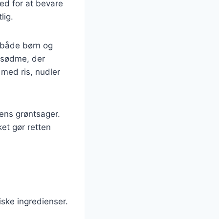
ed for at bevare
lig.
t både børn og
n sødme, der
 med ris, nudler
nens grøntsager.
ket gør retten
iske ingredienser.