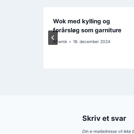
g
Wok med kylling og
eagtig
forårsløg som garniture
Af
wmk
18. december 2024
4
Skriv et svar
Din e-mailadresse vil ikke b