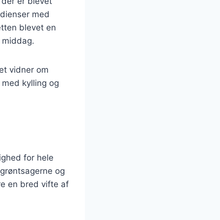
der er blevet
redienser med
etten blevet en
g middag.
ket vidner om
 med kylling og
ighed for hele
a grøntsagerne og
re en bred vifte af