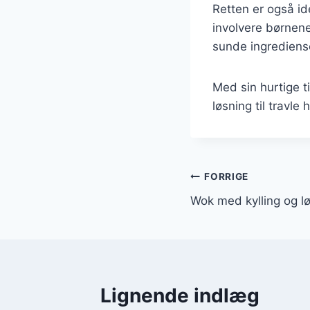
Retten er også ide
involvere børnene
sunde ingrediens
Med sin hurtige t
løsning til travl
Indlægsnavi
FORRIGE
Wok med kylling og l
Lignende indlæg