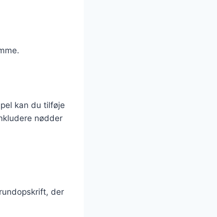
emme.
el kan du tilføje
inkludere nødder
rundopskrift, der