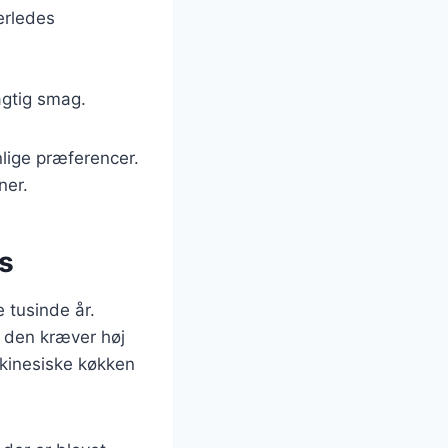
derledes
agtig smag.
lige præferencer.
ner.
s
e tusinde år.
 den kræver høj
 kinesiske køkken