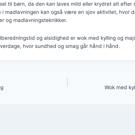
el til børn, da den kan laves mild eller krydret alt efter
 i madlavningen kan også være en sjov aktivitet, hvor 
er og madlavningsteknikker.
ilberedningstid og alsidighed er wok med kylling og maj
e hverdage, hvor sundhed og smag går hånd i hånd.
gation
øg
Wok med kyll