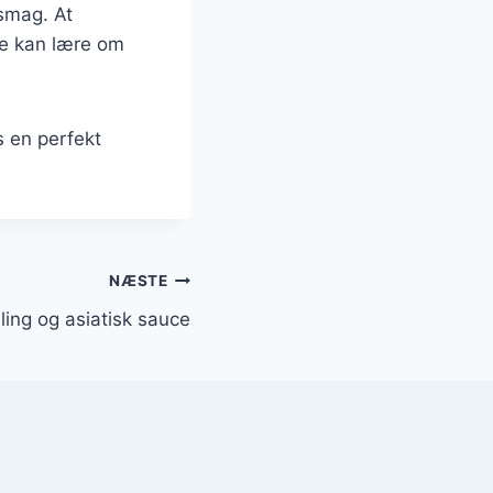
 smag. At
de kan lære om
s en perfekt
NÆSTE
ing og asiatisk sauce