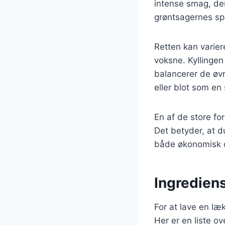
intense smag, de
grøntsagernes spr
Retten kan varier
voksne. Kyllingen
balancerer de øvr
eller blot som en
En af de store fo
Det betyder, at du
både økonomisk 
Ingrediens
For at lave en læ
Her er en liste o