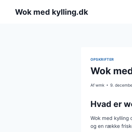
Fortsæt
Wok med kylling.dk
til
indhold
OPSKRIFTER
Wok med 
Af
wmk
9. decemb
Hvad er w
Wok med kylling o
og en række frisk