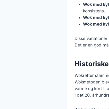
Wok med kyl
konsistens.
Wok med kyll
Wok med kyl
Disse variationer
Det er en god må
Historisk
Wokretter stammer 
Wokmetoden blev 
varme og kort til
i det 20. århundr