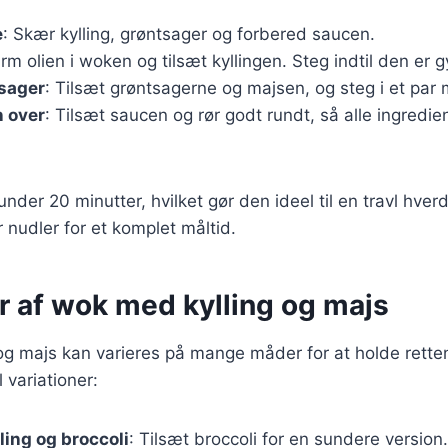
e
: Skær kylling, grøntsager og forbered saucen.
arm olien i woken og tilsæt kyllingen. Steg indtil den er g
tsager
: Tilsæt grøntsagerne og majsen, og steg i et par 
 over
: Tilsæt saucen og rør godt rundt, så alle ingredie
under 20 minutter, hvilket gør den ideel til en travl hve
r nudler for et komplet måltid.
r af wok med kylling og majs
g majs kan varieres på mange måder for at holde retten
l variationer:
ing og broccoli
: Tilsæt broccoli for en sundere version.