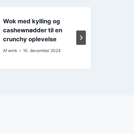
Wok med kylling og
Wok me
cashewnødder til en
cashew
crunchy oplevelse
i retten
Af
wmk
10. december 2024
Af
wmk