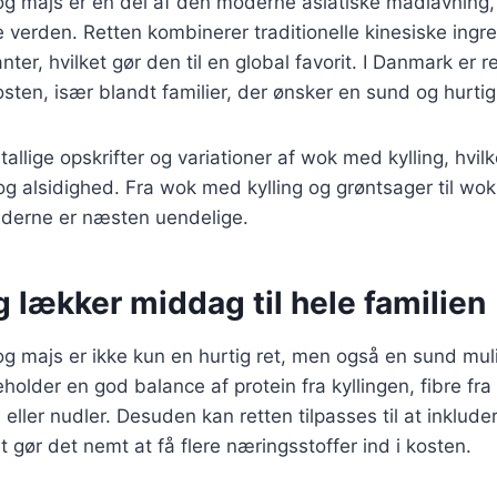
g majs er en del af den moderne asiatiske madlavning, 
 verden. Retten kombinerer traditionelle kinesiske ing
ter, hvilket gør den til en global favorit. I Danmark er r
sten, især blandt familier, der ønsker en sund og hurti
tallige opskrifter og variationer af wok med kylling, hvil
og alsidighed. Fra wok med kylling og grøntsager til wok
hederne er næsten uendelige.
 lækker middag til hele familien
g majs er ikke kun en hurtig ret, men også en sund mul
eholder en god balance af protein fra kyllingen, fibre fr
s eller nudler. Desuden kan retten tilpasses til at inklude
t gør det nemt at få flere næringsstoffer ind i kosten.