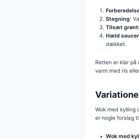
Forberedels
Stegning
: V
Tilsæt grøn
Hæld saucen
dækket.
Retten er klar på 
varm med ris elle
Variatione
Wok med kylling o
er nogle forslag ti
Wok med kyll