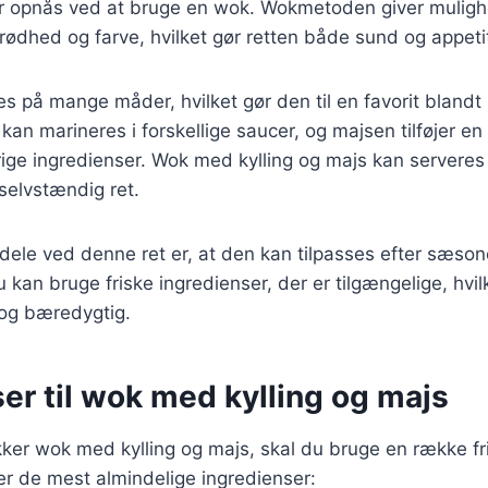
r opnås ved at bruge en wok. Wokmetoden giver muligh
ødhed og farve, hvilket gør retten både sund og appetit
es på mange måder, hvilket gør den til en favorit bland
 kan marineres i forskellige saucer, og majsen tilføjer e
ige ingredienser. Wok med kylling og majs kan serveres
 selvstændig ret.
rdele ved denne ret er, at den kan tilpasses efter sæso
 kan bruge friske ingredienser, der er tilgængelige, hvil
og bæredygtig.
er til wok med kylling og majs
kker wok med kylling og majs, skal du bruge en række fr
ver de mest almindelige ingredienser: