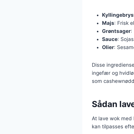
Kyllingebrys
Majs
: Frisk e
Grøntsager
:
Sauce
: Sojas
Olier
: Sesamo
Disse ingrediense
ingefær og hvidlø
som cashewnødder
Sådan lav
At lave wok med k
kan tilpasses eft