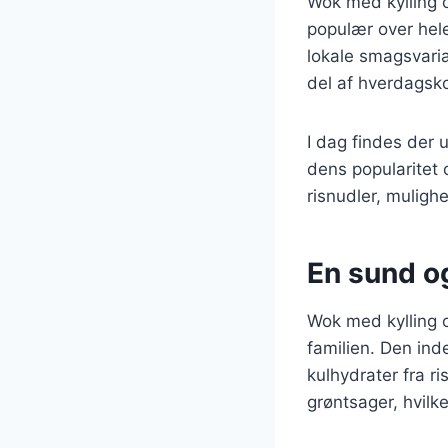
Wok med kylling o
populær over hele
lokale smagsvarian
del af hverdagsko
I dag findes der u
dens popularitet 
risnudler, mulig
En sund og
Wok med kylling o
familien. Den ind
kulhydrater fra ri
grøntsager, hvilke