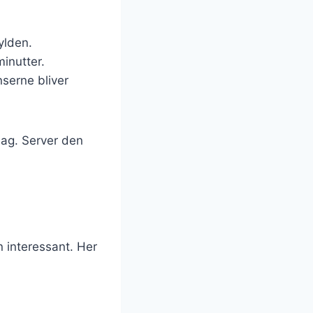
ylden.
minutter.
nserne bliver
rdag. Server den
 interessant. Her