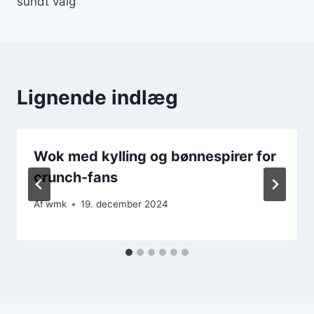
sundt valg
Lignende indlæg
Wok med kylling og bønnespirer for
crunch-fans
Af
wmk
19. december 2024