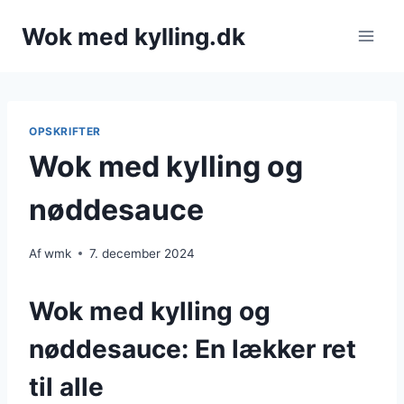
Fortsæt
Wok med kylling.dk
til
indhold
OPSKRIFTER
Wok med kylling og
nøddesauce
Af
wmk
7. december 2024
Wok med kylling og
nøddesauce: En lækker ret
til alle