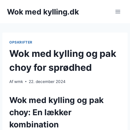
Fortsæt
Wok med kylling.dk
til
indhold
OPSKRIFTER
Wok med kylling og pak
choy for sprødhed
Af
wmk
22. december 2024
Wok med kylling og pak
choy: En lækker
kombination