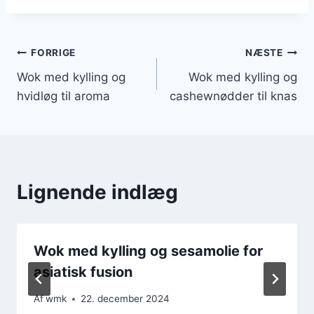
Indlægsnavigation
FORRIGE
NÆSTE
Wok med kylling og
Wok med kylling og
hvidløg til aroma
cashewnødder til knas
Lignende indlæg
Wok med kylling og sesamolie for
asiatisk fusion
Af
wmk
22. december 2024