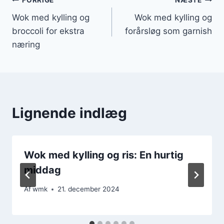
Indlægsnavigation
FORRIGE
NÆSTE
Wok med kylling og
Wok med kylling og
broccoli for ekstra
forårsløg som garnish
næring
Lignende indlæg
Wok med kylling og ris: En hurtig
middag
Af
wmk
21. december 2024