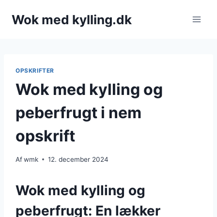
Fortsæt
Wok med kylling.dk
til
indhold
OPSKRIFTER
Wok med kylling og
peberfrugt i nem
opskrift
Af
wmk
12. december 2024
Wok med kylling og
peberfrugt: En lækker