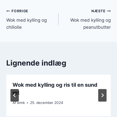
Indlægsnavigation
FORRIGE
NÆSTE
Wok med kylling og
Wok med kylling og
chiliolie
peanutbutter
Lignende indlæg
Wok med kylling og ris til en sund
ret
Af
wmk
25. december 2024