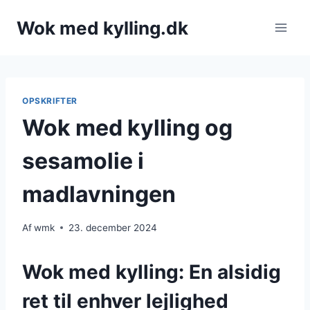
Fortsæt
Wok med kylling.dk
til
indhold
OPSKRIFTER
Wok med kylling og
sesamolie i
madlavningen
Af
wmk
23. december 2024
Wok med kylling: En alsidig
ret til enhver lejlighed