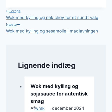
Indlægsnavigation
Forrige
Wok med kylling og pak choy for et sundt valg
Næste
Wok med kylling og sesamolie i madlavningen
Lignende indlæg
Wok med kylling og
sojasauce for autentisk
smag
Af
wmk
11. december 2024