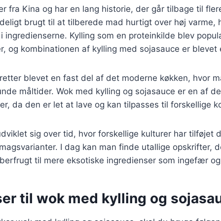
fra Kina og har en lang historie, der går tilbage til fler
eligt brugt til at tilberede mad hurtigt over høj varme, 
i ingredienserne. Kylling som en proteinkilde blev popu
r, og kombinationen af kylling med sojasauce er blevet e
retter blevet en fast del af det moderne køkken, hvor 
unde måltider. Wok med kylling og sojasauce er en af d
er, da den er let at lave og kan tilpasses til forskellige 
viklet sig over tid, hvor forskellige kulturer har tilføjet
magsvarianter. I dag kan man finde utallige opskrifter, de
eberfrugt til mere eksotiske ingredienser som ingefær og 
er til wok med kylling og sojasa