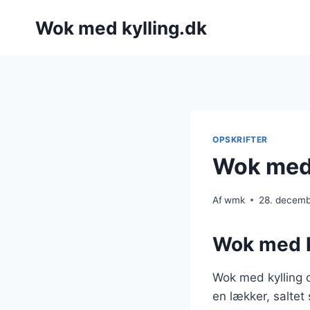
Fortsæt
Wok med kylling.dk
til
indhold
OPSKRIFTER
Wok med 
Af
wmk
28. decem
Wok med k
Wok med kylling o
en lækker, salte