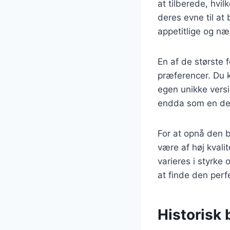
at tilberede, hvil
deres evne til at
appetitlige og n
En af de største 
præferencer. Du k
egen unikke versi
endda som en del a
For at opnå den b
være af høj kvali
varieres i styrke
at finde den perf
Historisk 