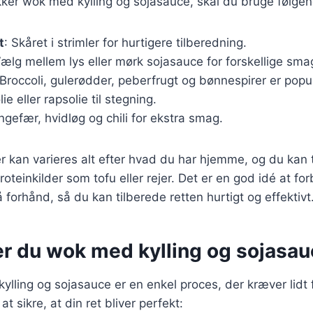
kker wok med kylling og sojasauce, skal du bruge følgen
t
: Skåret i strimler for hurtigere tilberedning.
Vælg mellem lys eller mørk sojasauce for forskellige sm
 Broccoli, gulerødder, peberfrugt og bønnespirer er popu
ie eller rapsolie til stegning.
Ingefær, hvidløg og chili for ekstra smag.
r kan varieres alt efter hvad du har hjemme, og du kan ti
roteinkilder som tofu eller rejer. Det er en god idé at fo
 forhånd, så du kan tilberede retten hurtigt og effektivt
er du wok med kylling og sojasa
ylling og sojasauce er en enkel proces, der kræver lidt
 at sikre, at din ret bliver perfekt: