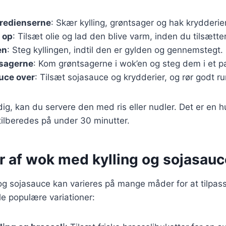
gredienserne
: Skær kylling, grøntsager og hak krydderie
 op
: Tilsæt olie og lad den blive varm, inden du tilsætter
en
: Steg kyllingen, indtil den er gylden og gennemstegt.
tsagerne
: Kom grøntsagerne i wok’en og steg dem i et pa
uce over
: Tilsæt sojasauce og krydderier, og rør godt ru
dig, kan du servere den med ris eller nudler. Det er en h
ilberedes på under 30 minutter.
r af wok med kylling og sojasauc
g sojasauce kan varieres på mange måder for at tilpasse
e populære variationer: