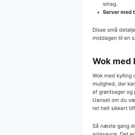
smag.
Server med t
Disse små detalje
middagen til en sæ
Wok med ky
Wok med kylling 
mulighed, der kan
af grøntsager og
Uanset om du vælg
ret helt sikkert ti
Så næste gang du 
sojasauce. Det er