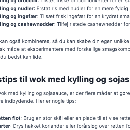
ing og broccoli
: Tilsæt friske broccolibuketter for en s
ling og nudler
: Erstat ris med nudler for en mere fyldig 
ling og ingefær
: Tilsæt frisk ingefær for en krydret sma
ling og cashewnødder
: Tilføj ristede cashewnødder for
 kan også kombineres, så du kan skabe din egen unikke v
tisk måde at eksperimentere med forskellige smagskomb
 du bedst kan lide.
tips til wok med kylling og soja
ok med kylling og sojasauce, er der flere måder at gøre
e indbydende. Her er nogle tips:
tten flot
: Brug en stor skål eller en plade til at vise rett
urter
: Drys hakket koriander eller forårsløg over retten f