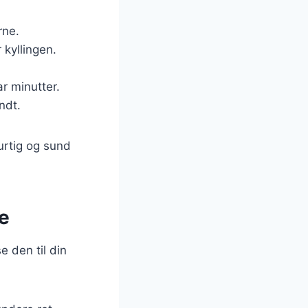
rne.
 kyllingen.
r minutter.
ndt.
urtig og sund
e
 den til din