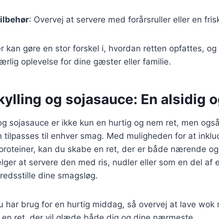
ilbehør
: Overvej at servere med forårsruller eller en fris
r kan gøre en stor forskel i, hvordan retten opfattes, og
rlig oplevelse for dine gæster eller familie.
lling og sojasauce: En alsidig o
og sojasauce er ikke kun en hurtig og nem ret, men ogs
 tilpasses til enhver smag. Med muligheden for at inklu
 proteiner, kan du skabe en ret, der er både nærende o
er at servere den med ris, nudler eller som en del af e
lfredsstille dine smagsløg.
har brug for en hurtig middag, så overvej at lave wok 
 en ret, der vil glæde både dig og dine nærmeste.