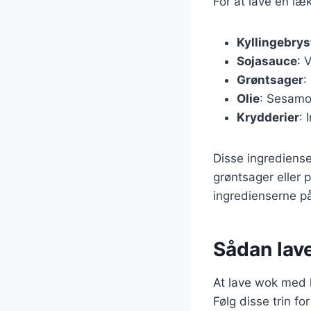
For at lave en læ
Kyllingebrys
Sojasauce
: 
Grøntsager
:
Olie
: Sesamol
Krydderier
: 
Disse ingrediense
grøntsager eller p
ingredienserne på
Sådan lav
At lave wok med k
Følg disse trin for