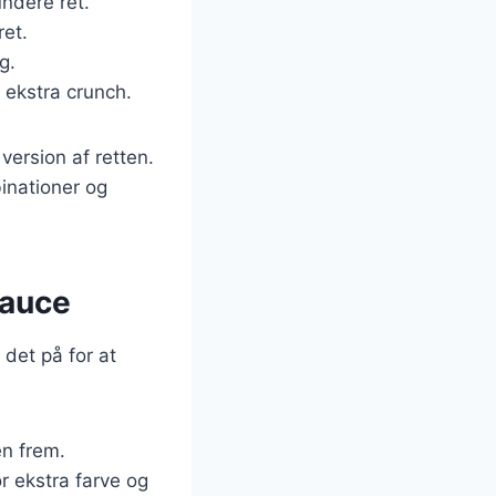
undere ret.
ret.
g.
 ekstra crunch.
ersion af retten.
inationer og
sauce
 det på for at
en frem.
or ekstra farve og