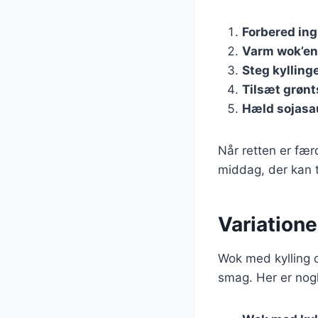
Forbered in
Varm wok’en
Steg kylling
Tilsæt grøn
Hæld sojasa
Når retten er fær
middag, der kan t
Variatione
Wok med kylling o
smag. Her er nogl