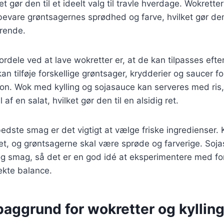
ket gør den til et ideelt valg til travle hverdage. Wokrette
 bevare grøntsagernes sprødhed og farve, hvilket gør d
ærende.
fordele ved at lave wokretter er, at de kan tilpasses eft
an tilføje forskellige grøntsager, krydderier og saucer f
on. Wok med kylling og sojasauce kan serveres med ris, 
f en salat, hvilket gør den til en alsidig ret.
edste smag er det vigtigt at vælge friske ingredienser. 
tet, og grøntsagerne skal være sprøde og farverige. Soj
 og smag, så det er en god idé at eksperimentere med for
ekte balance.
baggrund for wokretter og kyllin