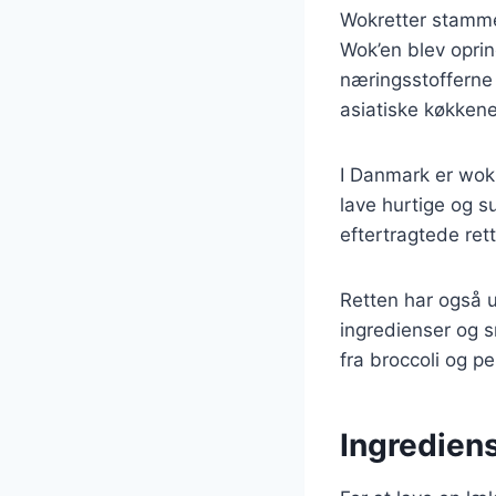
Wokretter stammer 
Wok’en blev oprind
næringsstofferne 
asiatiske køkkene
I Danmark er wok
lave hurtige og s
eftertragtede rett
Retten har også ud
ingredienser og s
fra broccoli og p
Ingrediens