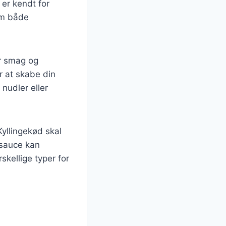
r er kendt for
em både
er smag og
or at skabe din
nudler eller
Kyllingekød skal
asauce kan
skellige typer for
g