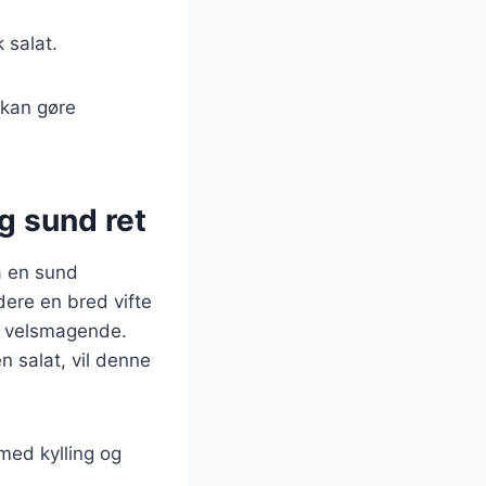
k salat.
 kan gøre
g sund ret
å en sund
dere en bred vifte
g velsmagende.
n salat, vil denne
med kylling og