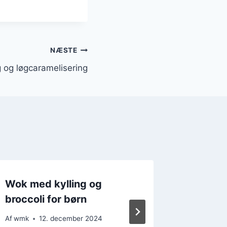
NÆSTE
 og løgcaramelisering
Wok med kylling og
Wok me
broccoli for børn
forårsl
Af
wmk
12. december 2024
Af
wmk