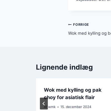
Indlægsnavi
FORRIGE
Wok med kylling og b
Lignende indlæg
g
Wok med kylling og pak
e
choy for asiatisk flair
4
Af
wmk
15. december 2024