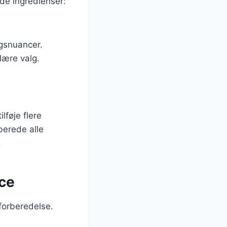
de ingredienser:
agsnuancer.
lære valg.
lføje flere
rberede alle
.
uce
 forberedelse.