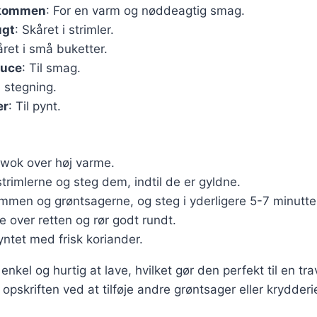
skommen
: For en varm og nøddeagtig smag.
ugt
: Skåret i strimler.
året i små buketter.
auce
: Til smag.
il stegning.
er
: Til pynt.
n wok over høj varme.
strimlerne og steg dem, indtil de er gyldne.
mmen og grøntsagerne, og steg i yderligere 5-7 minutte
 over retten og rør godt rundt.
yntet med frisk koriander.
enkel og hurtig at lave, hvilket gør den perfekt til en tr
opskriften ved at tilføje andre grøntsager eller krydderi