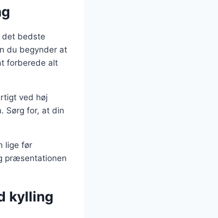
ng
å det bedste
den du begynder at
t forberede alt
rtigt ved høj
 Sørg for, at din
 lige før
 og præsentationen
d kylling