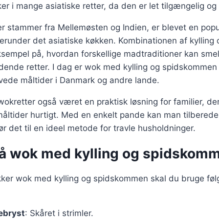
er i mange asiatiske retter, da den er let tilgængelig og 
 stammer fra Mellemøsten og Indien, er blevet en popul
herunder det asiatiske køkken. Kombinationen af kylling
eksempel på, hvordan forskellige madtraditioner kan sm
ende retter. I dag er wok med kylling og spidskommen 
de måltider i Danmark og andre lande.
 wokretter også været en praktisk løsning for familier, d
måltider hurtigt. Med en enkelt pande kan man tilbered
ør det til en ideel metode for travle husholdninger.
på wok med kylling og spidskom
ækker wok med kylling og spidskommen skal du bruge fø
ebryst
: Skåret i strimler.