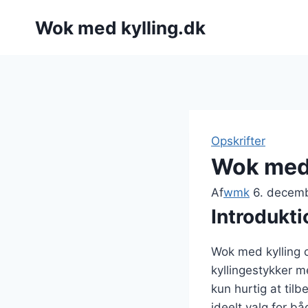
Fortsæt
Wok med kylling.dk
til
indhold
Opskrifter
Wok med
Af
wmk
6. decem
Introdukt
Wok med kylling 
kyllingestykker 
kun hurtig at til
ideelt valg for b