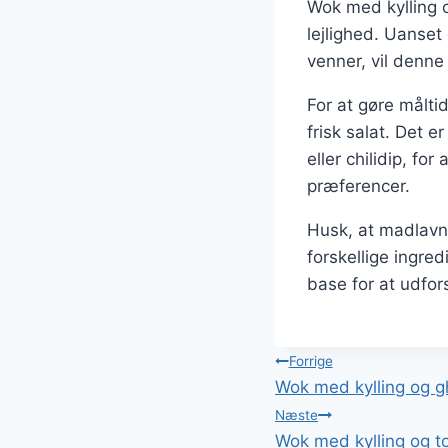
Wok med kylling o
lejlighed. Uanset
venner, vil denne 
For at gøre målti
frisk salat. Det 
eller chilidip, fo
præferencer.
Husk, at madlavn
forskellige ingre
base for at udfo
Indlægsnavi
Forrige
Wok med kylling og 
Næste
Wok med kylling og t