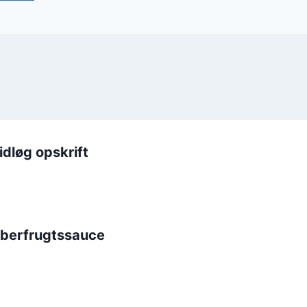
dløg opskrift
eberfrugtssauce