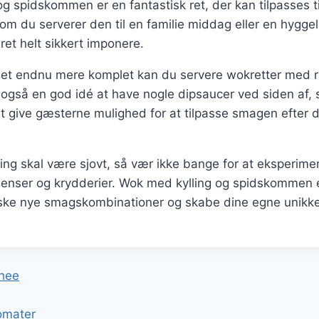
g spidskommen er en fantastisk ret, der kan tilpasses 
 om du serverer den til en familie middag eller en hygge
ret helt sikkert imponere.
det endnu mere komplet kan du servere wokretter med ris
er også en god idé at have nogle dipsaucer ved siden af
r at give gæsterne mulighed for at tilpasse smagen efter 
ing skal være sjovt, så vær ikke bange for at eksperim
dienser og krydderier. Wok med kylling og spidskommen 
rske nye smagskombinationer og skabe dine egne unikke 
gation
ghee
omater