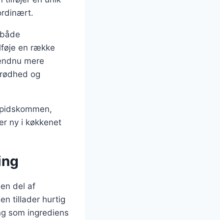
ordinært.
t både
lføje en række
n endnu mere
prødhed og
g spidskommen,
er ny i køkkenet
ing
en del af
n tillader hurtig
ing som ingrediens