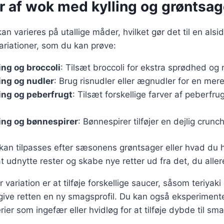
r af wok med kylling og grøntsag
n varieres på utallige måder, hvilket gør det til en alsid
riationer, som du kan prøve:
ng og broccoli
: Tilsæt broccoli for ekstra sprødhed og 
ing og nudler
: Brug risnudler eller ægnudler for en mere 
ing og peberfrugt
: Tilsæt forskellige farver af peberfrug
ing og bønnespirer
: Bønnespirer tilføjer en dejlig crunch
 kan tilpasses efter sæsonens grøntsager eller hvad du
 udnytte rester og skabe nye retter ud fra det, du aller
ariation er at tilføje forskellige saucer, såsom teriyaki 
t give retten en ny smagsprofil. Du kan også eksperimen
rier som ingefær eller hvidløg for at tilføje dybde til sm