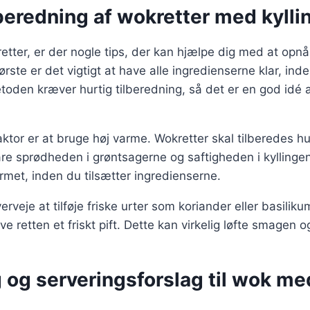
ilberedning af wokretter med kylli
etter, er der nogle tips, der kan hjælpe dig med at opn
første er det vigtigt at have alle ingredienserne klar, in
den kræver hurtig tilberedning, så det er en god idé a
aktor er at bruge høj varme. Wokretter skal tilberedes hu
re sprødheden i grøntsagerne og saftigheden i kyllingen.
met, inden du tilsætter ingredienserne.
rveje at tilføje friske urter som koriander eller basilikum
ive retten et friskt pift. Dette kan virkelig løfte smagen
 og serveringsforslag til wok me