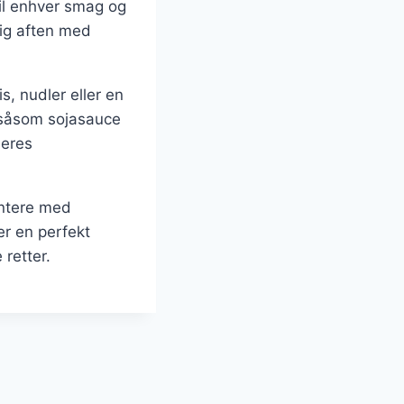
til enhver smag og
lig aften med
, nudler eller en
, såsom sojasauce
deres
entere med
er en perfekt
retter.