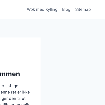
Wok med kylling
Blog
Sitemap
kommen
er saftige
nne ret er ikke
gør den til et
tilføjer en unik