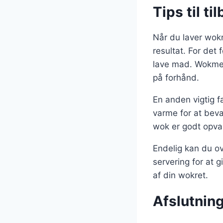
Tips til t
Når du laver wokr
resultat. For det 
lave mad. Wokmeto
på forhånd.
En anden vigtig f
varme for at beva
wok er godt opvar
Endelig kan du ove
servering for at g
af din wokret.
Afslutning