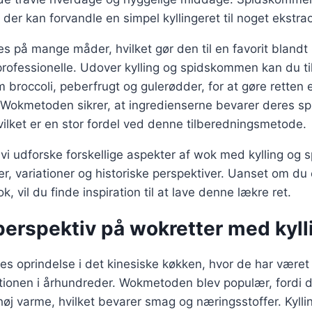
er kan forvandle en simpel kyllingeret til noget ekstra
es på mange måder, hvilket gør den til en favorit bland
rofessionelle. Udover kylling og spidskommen kan du ti
 broccoli, peberfrugt og gulerødder, for at gøre rette
. Wokmetoden sikrer, at ingredienserne bevarer deres s
vilket er en stor fordel ved denne tilberedningsmetode.
il vi udforske forskellige aspekter af wok med kylling o
er, variationer og historiske perspektiver. Uanset om du 
ok, vil du finde inspiration til at lave denne lækre ret.
perspektiv på wokretter med kyll
es oprindelse i det kinesiske køkken, hvor de har været 
ionen i århundreder. Wokmetoden blev populær, fordi de
høj varme, hvilket bevarer smag og næringsstoffer. Kyll