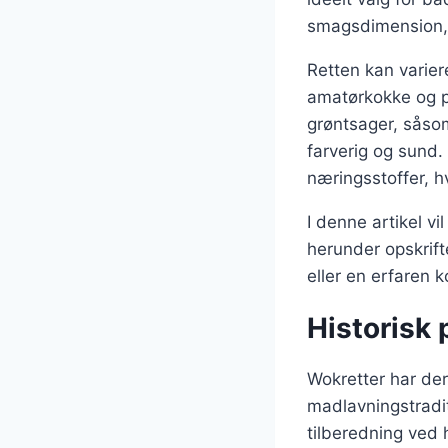
smagsdimension, d
Retten kan varier
amatørkokke og p
grøntsager, såsom
farverig og sund
næringsstoffer, h
I denne artikel v
herunder opskrift
eller en erfaren k
Historisk 
Wokretter har der
madlavningstradit
tilberedning ved 