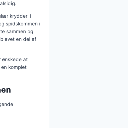
alsidig.
ær krydderi i
 og spidskommen i
elte sammen og
blevet en del af
er ønskede at
e en komplet
men
lgende