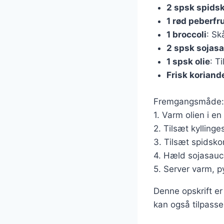
2 spsk spid
1 rød peberfr
1 broccoli
: Sk
2 spsk sojas
1 spsk olie
: T
Frisk koriand
Fremgangsmåde:
1. Varm olien i e
2. Tilsæt kyllinge
3. Tilsæt spidsko
4. Hæld sojasauce
5. Server varm, p
Denne opskrift er 
kan også tilpasse 