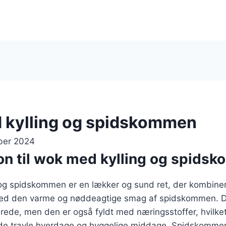
 kylling og spidskommen
ber 2024
ion til wok med kylling og spids
og spidskommen er en lækker og sund ret, der kombiner
med den varme og nøddeagtige smag af spidskommen. De
berede, men den er også fyldt med næringsstoffer, hvilket 
åde travle hverdage og hyggelige middage. Spidskommen 