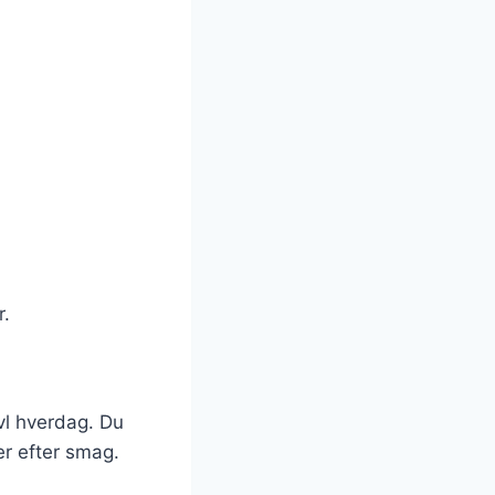
r.
avl hverdag. Du
er efter smag.