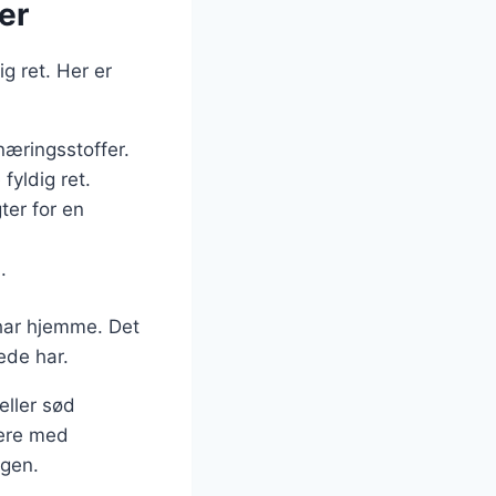
er
ig ret. Her er
næringsstoffer.
fyldig ret.
ter for en
.
 har hjemme. Det
ede har.
eller sød
tere med
agen.