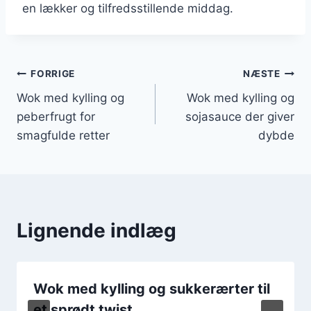
en lækker og tilfredsstillende middag.
Indlægsnavigation
FORRIGE
NÆSTE
Wok med kylling og
Wok med kylling og
peberfrugt for
sojasauce der giver
smagfulde retter
dybde
Lignende indlæg
Wok med kylling og sukkerærter til
et sprødt twist