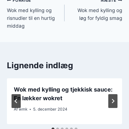
Indlægsnavigation
FORRIGE
NÆSTE
Wok med kylling og
Wok med kylling og
risnudler til en hurtig
løg for fyldig smag
middag
Lignende indlæg
Wok med kylling og tjekkisk sauce:
En lækker wokret
Af
wmk
5. december 2024