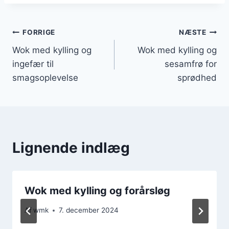
Indlægsnavigation
FORRIGE
NÆSTE
Wok med kylling og
Wok med kylling og
ingefær til
sesamfrø for
smagsoplevelse
sprødhed
Lignende indlæg
Wok med kylling og forårsløg
Af
wmk
7. december 2024