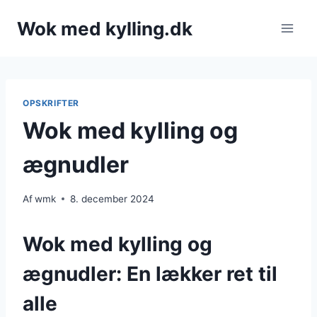
Fortsæt
Wok med kylling.dk
til
indhold
OPSKRIFTER
Wok med kylling og
ægnudler
Af
wmk
8. december 2024
Wok med kylling og
ægnudler: En lækker ret til
alle