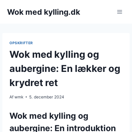
Fortsæt
Wok med kylling.dk
til
indhold
OPSKRIFTER
Wok med kylling og
aubergine: En lækker og
krydret ret
Af
wmk
5. december 2024
Wok med kylling og
aubergine: En introduktion