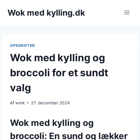
Fortsæt
Wok med kylling.dk
til
indhold
OPSKRIFTER
Wok med kylling og
broccoli for et sundt
valg
Af
wmk
27. december 2024
Wok med kylling og
broccoli: En sund og lækker