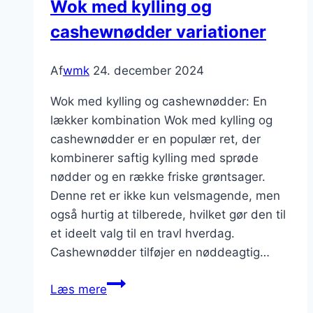
Wok med kylling og
smagfuld
cashewnødder variationer
kombination
Af
wmk
24. december 2024
Wok med kylling og cashewnødder: En
lækker kombination Wok med kylling og
cashewnødder er en populær ret, der
kombinerer saftig kylling med sprøde
nødder og en række friske grøntsager.
Denne ret er ikke kun velsmagende, men
også hurtig at tilberede, hvilket gør den til
et ideelt valg til en travl hverdag.
Cashewnødder tilføjer en nøddeagtig…
Wok
Læs mere
med