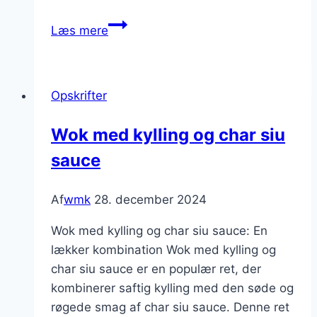
Wok
Læs mere
med
kylling
og
Opskrifter
nudler
på
Wok med kylling og char siu
en
sauce
travl
dag
Af
wmk
28. december 2024
Wok med kylling og char siu sauce: En
lækker kombination Wok med kylling og
char siu sauce er en populær ret, der
kombinerer saftig kylling med den søde og
røgede smag af char siu sauce. Denne ret