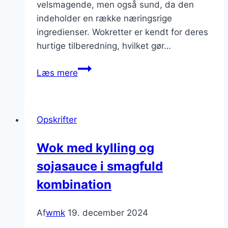
velsmagende, men også sund, da den
indeholder en række næringsrige
ingredienser. Wokretter er kendt for deres
hurtige tilberedning, hvilket gør…
Wok
Læs mere
med
kylling
og
Opskrifter
sesamfrø:
En
Wok med kylling og
sprød
sojasauce i smagfuld
og
lækker
kombination
ret
Af
wmk
19. december 2024