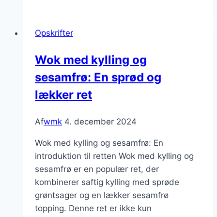
kylling
og
Opskrifter
chili
for
Wok med kylling og
varmeelskere
sesamfrø: En sprød og
lækker ret
Af
wmk
4. december 2024
Wok med kylling og sesamfrø: En
introduktion til retten Wok med kylling og
sesamfrø er en populær ret, der
kombinerer saftig kylling med sprøde
grøntsager og en lækker sesamfrø
topping. Denne ret er ikke kun