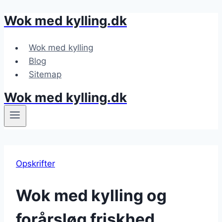
Wok med kylling.dk
Fortsæt
til
indhold
Wok med kylling
Blog
Sitemap
Wok med kylling.dk
Opskrifter
Wok med kylling og
forårsløg friskhed