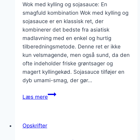
Wok med kylling og sojasauce: En
smagfuld kombination Wok med kylling og
sojasauce er en klassisk ret, der
kombinerer det bedste fra asiatisk
madlavning med en enkel og hurtig
tilberedningsmetode. Denne ret er ikke
kun velsmagende, men også sund, da den
ofte indeholder friske grøntsager og
magert kyllingekød. Sojasauce tilføjer en
dyb umami-smag, der gør…
Wok
Læs mere
med
kylling
og
Opskrifter
sojasauce
i