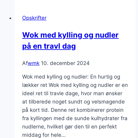
kylling
og
Opskrifter
cashewnødder
variationer
Wok med kylling og nudler
på en travl dag
Af
wmk
10. december 2024
Wok med kylling og nudler: En hurtig og
lækker ret Wok med kylling og nudler er en
ideel ret til travle dage, hvor man ønsker
at tilberede noget sundt og velsmagende
på kort tid. Denne ret kombinerer protein
fra kyllingen med de sunde kulhydrater fra
nudlerne, hvilket gør den til en perfekt
middag for hele…