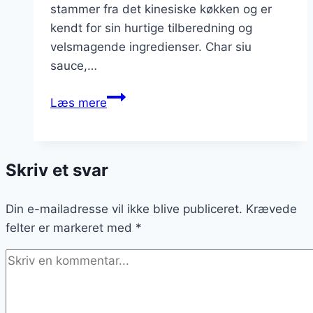
stammer fra det kinesiske køkken og er
kendt for sin hurtige tilberedning og
velsmagende ingredienser. Char siu
sauce,…
Wok
Læs mere
med
kylling
og
Skriv et svar
char
siu
Din e-mailadresse vil ikke blive publiceret.
sauce
Krævede
felter er markeret med
*