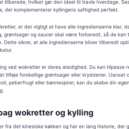
 tilberede, hvilket gør den ideel til travle hverdage. Ses
, der komplementerer kyllingens saftighed perfekt.
retter, er det vigtigt at have alle ingredienserne klar, d
ing, grøntsager og saucer skal være forberedt, så de kan 
. Dette sikrer, at alle ingredienserne bliver tilberedt op
kstur.
ing ved wokretter er deres alsidighed. Du kan tilpasse r
t tilføje forskellige grøntsager eller krydderier. Uanset
oli, peberfrugt eller bønnespirer, kan du skabe din ege
g.
bag wokretter og kylling
fra det kinesiske køkken og har en lang historie, der går