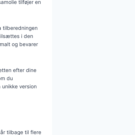
amolie tilføjer en
a tilberedningen
tilsættes i den
timalt og bevarer
etten efter dine
 om du
n unikke version
 tilbage til flere