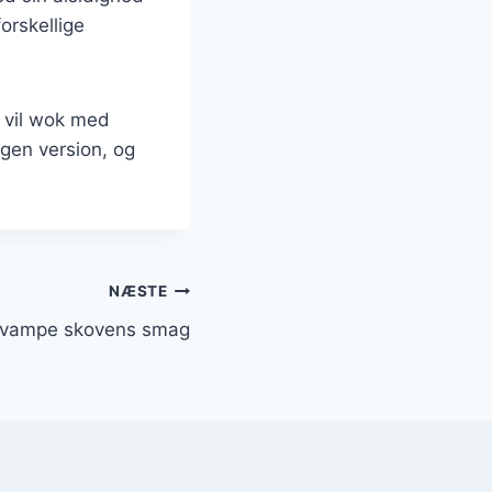
orskellige
, vil wok med
egen version, og
NÆSTE
 svampe skovens smag