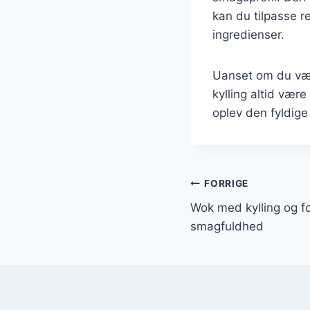
kan du tilpasse r
ingredienser.
Uanset om du vælg
kylling altid være
oplev den fyldig
Indlægsnavi
FORRIGE
Wok med kylling og fo
smagfuldhed