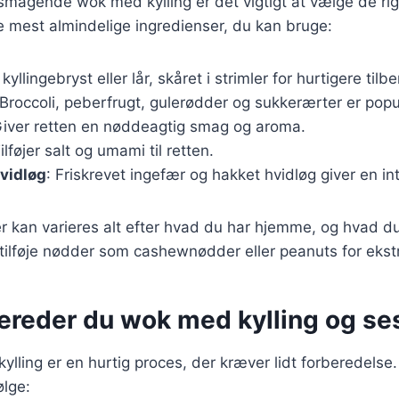
lsmagende wok med kylling er det vigtigt at vælge de rig
e mest almindelige ingredienser, du kan bruge:
 kyllingebryst eller lår, skåret i strimler for hurtigere tilb
 Broccoli, peberfrugt, gulerødder og sukkerærter er pop
Giver retten en nøddeagtig smag og aroma.
Tilføjer salt og umami til retten.
vidløg
: Friskrevet ingefær og hakket hvidløg giver en i
r kan varieres alt efter hvad du har hjemme, og hvad du
 tilføje nødder som cashewnødder eller peanuts for ekst
bereder du wok med kylling og se
ylling er en hurtig proces, der kræver lidt forberedelse.
ølge: