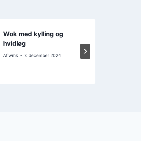
Wok med kylling og
Wok me
hvidløg
spidskå
Af
wmk
7. december 2024
Af
wmk