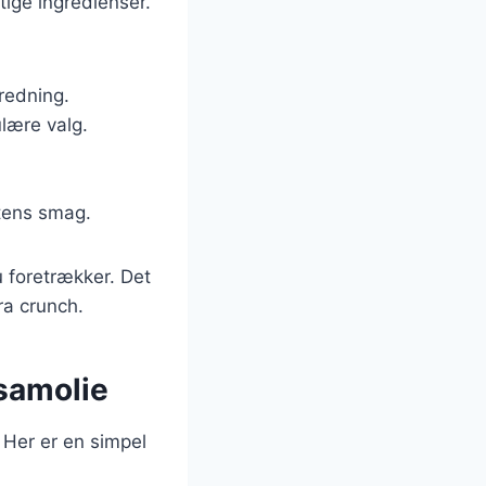
tige ingredienser.
eredning.
ulære valg.
ntens smag.
 foretrækker. Det
ra crunch.
samolie
 Her er en simpel