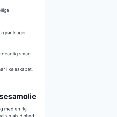
llige
ra grøntsager.
øddeagtig smag.
ar i køleskabet.
 sesamolie
ng med en rig
ed sin alsidighed