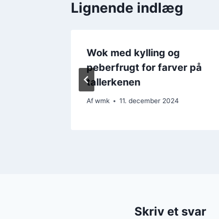
Lignende indlæg
g pak
Wok med kylling og
t
peberfrugt for farver på
tallerkenen
24
Af
wmk
11. december 2024
Skriv et svar