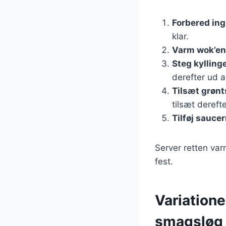
Forbered in
klar.
Varm wok’en
Steg kylling
derefter ud a
Tilsæt grøn
tilsæt derefte
Tilføj sauce
Server retten var
fest.
Variatione
smagsløg