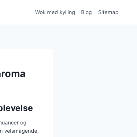
Wok med kylling
Blog
Sitemap
 aroma
plevelse
snuancer og
kun velsmagende,