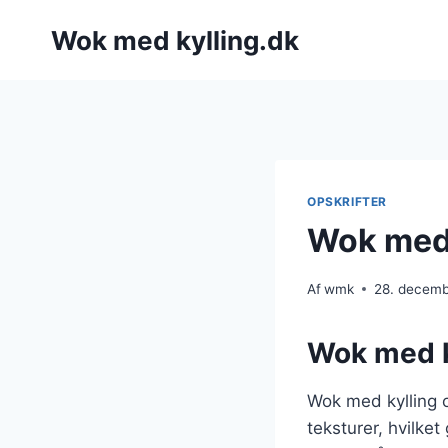
Fortsæt
Wok med kylling.dk
til
indhold
OPSKRIFTER
Wok med 
Af
wmk
28. decem
Wok med k
Wok med kylling 
teksturer, hvilke