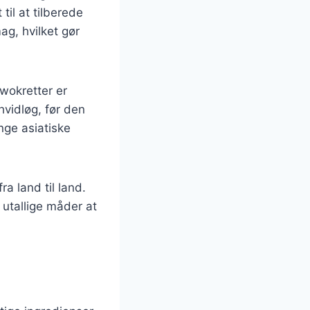
il at tilberede
g, hvilket gør
 wokretter er
hvidløg, før den
nge asiatiske
ra land til land.
 utallige måder at