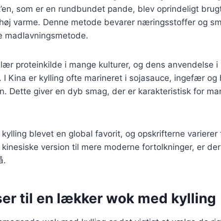
en, som er en rundbundet pande, blev oprindeligt brugt t
 høj varme. Denne metode bevarer næringsstoffer og sma
re madlavningsmetode.
ulær proteinkilde i mange kulturer, og dens anvendelse i
I Kina er kylling ofte marineret i sojasauce, ingefær og 
en. Dette giver en dyb smag, der er karakteristisk for ma
ylling blevet en global favorit, og opskrifterne varierer f
 kinesiske version til mere moderne fortolkninger, er der
å.
er til en lækker wok med kylling