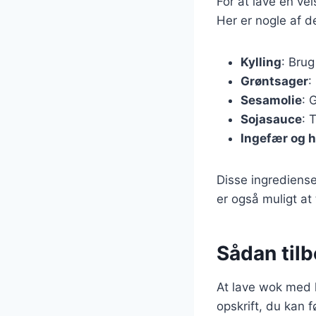
For at lave en ve
Her er nogle af d
Kylling
: Brug
Grøntsager
:
Sesamolie
: 
Sojasauce
: 
Ingefær og h
Disse ingrediense
er også muligt at
Sådan til
At lave wok med k
opskrift, du kan f