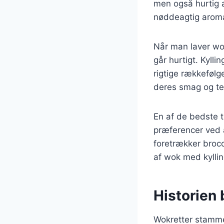
men også hurtig at
nøddeagtig aroma
Når man laver wok
går hurtigt. Kyll
rigtige rækkefølge
deres smag og te
En af de bedste t
præferencer ved a
foretrækker brocc
af wok med kyllin
Historien 
Wokretter stammer 