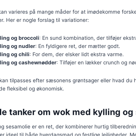
kan varieres på mange måder for at imødekomme forske
 Her er nogle forslag til variationer:
ing og broccoli
: En sund kombination, der tilføjer ekst
ling og nudler
: En fyldigere ret, der mætter godt.
ing og chili
: For dem, der elsker lidt ekstra varme.
ling og cashewnødder
: Tilføjer en lækker crunch og n
 kan tilpasses efter sæsonens grøntsager eller hvad du h
de fleksibel og økonomisk.
de tanker om wok med kylling og
g sesamolie er en ret, der kombinerer hurtig tilberedni
er ideel til både hverdagsmad og festlige lejligheder. M