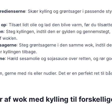
gredienserne
: Skær kylling og grøntsager i passende s
 op
: Tilsæt lidt olie og lad den blive varm, før du tilsætte
en
: Steg kyllingen, indtil den er gylden og gennemstegt,
f wok’en.
tsagerne
: Steg grøntsagerne i den samme wok, indtil de
r kyllingen tilbage.
rne
: Hæld sesamolie og sojasauce over retten, og rør go
m, gerne med ris eller nudler. Det er en perfekt ret til 
r af wok med kylling til forskellig